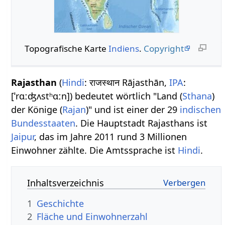
Topografische Karte
Indiens
.
Copyright
Rajasthan
(
Hindi
: राजस्थान Rājasthān,
IPA
:
[ˈrɑːʤʌstʰɑːn]) bedeutet wörtlich "Land (
Sthana
)
der Könige (
Rajan
)" und ist einer der 29
indischen
Bundesstaaten
. Die Hauptstadt Rajasthans ist
Jaipur
, das im Jahre 2011 rund 3 Millionen
Einwohner zählte. Die Amtssprache ist
Hindi
.
Inhaltsverzeichnis
1
Geschichte
2
Fläche und Einwohnerzahl