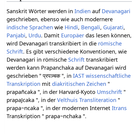
Sanskrit Wörter werden in
Indien
auf
Devanagari
geschrieben, ebenso wie auch modernere
indische Sprachen
wie
Hindi
,
Bengali
,
Gujarati
,
Panjabi
,
Urdu
. Damit
Europäer
das lesen können,
wird Devanagari transkribiert in die
römische
Schrift
. Es gibt verschiedene Konventionen, wie
Devanagari in römische
Schrift
transkribiert
werden kann Prapanchaka auf Devanagari wird
geschrieben " प्रपञ्चक ", in
IAST
wissenschaftliche
Transkription
mit
diakritischen Zeichen
"
prapañcaka ", in der Harvard-Kyoto
Umschrift
"
prapaJcaka ", in der
Velthuis
Transliteration
"
prapa~ncaka ", in der modernen Internet
Itrans
Transkription " prapa~nchaka ".