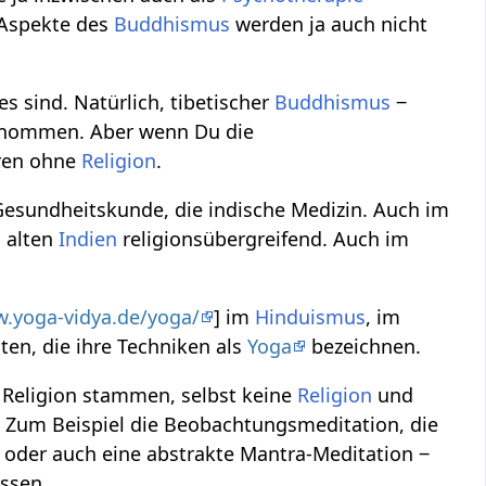
 Aspekte des
Buddhismus
werden ja auch nicht
s sind. Natürlich, tibetischer
Buddhismus
‒
nommen. Aber wenn Du die
eren ohne
Religion
.
 Gesundheitskunde, die indische Medizin. Auch im
m alten
Indien
religionsübergreifend. Auch im
w.yoga-vidya.de/yoga/
] im
Hinduismus
, im
ten, die ihre Techniken als
Yoga
bezeichnen.
Religion stammen, selbst keine
Religion
und
s. Zum Beispiel die Beobachtungsmeditation, die
 oder auch eine abstrakte Mantra-Meditation ‒
ssen.