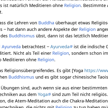
s ist natürlich Meditieren ohne
Religion
. Bestimmte
t.
ass die Lehren von
Buddha
überhaupt etwas Religiöse
 ‒ hat dann auch andere Aspekte der
Religion
ange
 des
Buddhismus
übst, dann ist das letztlich Mediti
l
Ayurveda
betrachtest ‒
Ayurveda
ist die indische
iert. Nicht als Teil einer
Religion
, sondern schon i
so Meditieren ohne
Religion
.
s Religionsübergreifendes. Es gibt [Yoga
https://ww
schen
Buddhismus
und es gibt sogar chinesische Taois
Übungen sind, auch wenn sie aus einer bestimmten 
techniken aus dem
Yoga
sind zum Teil nicht religiö
on, die Atem-Meditation auch die Chakra-Meditation
nstechniken, die nichts mit
Religion
zu tun haben mü