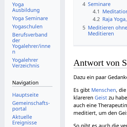
4
Seminare
Yoga
Ausbildung
4.1
Meditatio
Yoga Seminare
4.2
Raja Yoga
Yogaschulen
5
Meditieren ohne
Meditieren
Berufsverband
der
Yogalehrer/inne
n
Yogalehrer
Antwort von S
Verzeichnis
Dazu ein paar Gedank
Navigation
Es gibt
Menschen
, di
Hauptseite
klareren
Geist
zu habe
Gemeinschafts­
auch eine Therapeutin
portal
meditiert, um den Gei
Aktuelle
Ereignisse
So gibt es auch die v