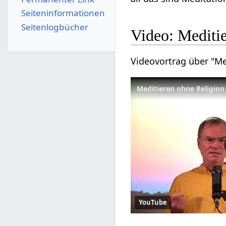
Seiten­­informationen
Seitenlogbücher
Video: Mediti
Videovortrag über "Me
Meditieren ohne Religion
YouTube