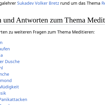
galehrer
Sukadev Volker Bretz
rund um das Thema
R
n und Antworten zum Thema Medit
orten zu weiteren Fragen zum Thema Meditieren:
rm
aufen
la
der Dusche
hl
önche
llmond
Müdigkeit
sik
Panikattacken