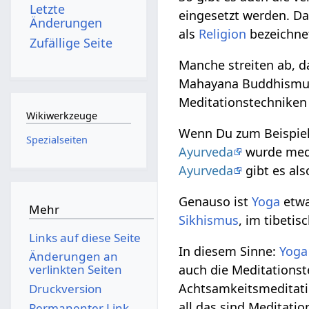
Letzte
eingesetzt werden. Da
Änderungen
als
Religion
bezeichne
Zufällige Seite
Manche streiten ab, d
Mahayana Buddhismus
Meditationstechniken
Wikiwerkzeuge
Wenn Du zum Beispie
Spezialseiten
Ayurveda
wurde medit
Ayurveda
gibt es al
Genauso ist
Yoga
etwa
Mehr
Sikhismus
, im tibeti
Links auf diese Seite
In diesem Sinne:
Yoga
Änderungen an
auch die Meditations
verlinkten Seiten
Achtsamkeitsmeditati
Druckversion
all das sind Meditatio
Permanenter Link