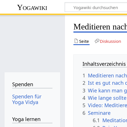
Yogawiki
Meditieren nac
Seite
Diskussion
Inhaltsverzeichnis
1
Meditieren nac
2
Ist es gut nach
Spenden
3
Wie kann man g
Spenden für
4
Wie lange sollt
Yoga Vidya
5
Video: Meditie
6
Seminare
Yoga lernen
6.1
Meditatio