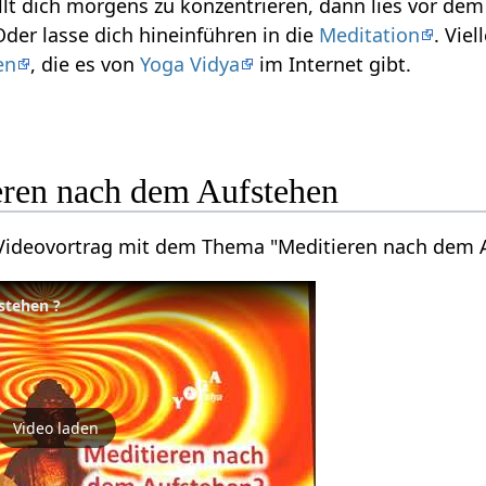
llt dich morgens zu konzentrieren, dann lies vor dem
Oder lasse dich hineinführen in die
Meditation
. Vie
en
, die es von
Yoga Vidya
im Internet gibt.
eren nach dem Aufstehen
n Videovortrag mit dem Thema "Meditieren nach dem 
stehen ?
Video laden