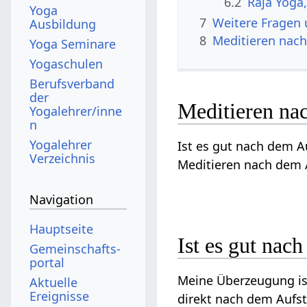
6.2
Raja Yoga
Yoga
7
Weitere Fragen
Ausbildung
8
Meditieren nach
Yoga Seminare
Yogaschulen
Berufsverband
der
Meditieren na
Yogalehrer/inne
n
Yogalehrer
Ist es gut nach dem 
Verzeichnis
Meditieren nach dem 
Navigation
Hauptseite
Ist es gut nac
Gemeinschafts­
portal
Meine Überzeugung ist
Aktuelle
Ereignisse
direkt nach dem Aufs