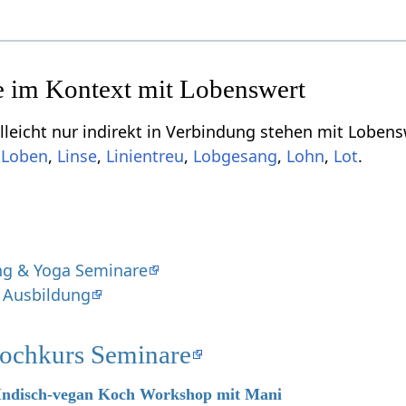
 indirekt in Verbindung stehen mit Lobenswert‏‎, aber für dich vielleicht doch inte
.
,
,
,
,
,
.
ng & Yoga Seminare
 Ausbildung
Kochkurs Seminare
6 Indisch-vegan Koch Workshop mit Mani