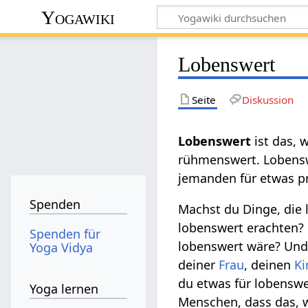
Yogawiki
Lobenswert
Seite
Diskussion
Lobenswert‏‎
ist das, 
rühmenswert. Lobenswe
jemanden für etwas pr
Spenden
Machst du Dinge, die 
lobenswert erachten? 
Spenden für
lobenswert wäre? Und
Yoga Vidya
deiner
Frau
, deinen
Ki
du etwas für lobenswe
Yoga lernen
Menschen, dass das, wa