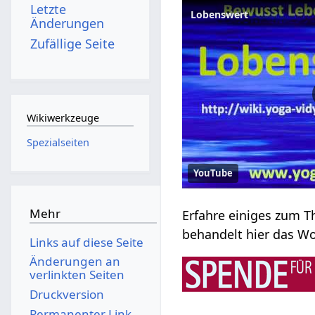
Letzte
Lobenswert
Änderungen
Zufällige Seite
Wikiwerkzeuge
Spezialseiten
YouTube
Mehr
Links auf diese Seite
Änderungen an
verlinkten Seiten
Druckversion
Permanenter Link