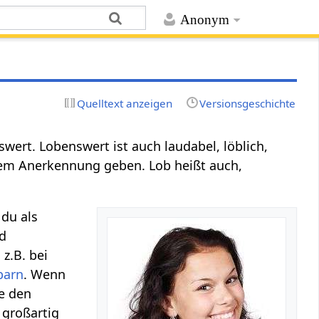
Anonym
Quelltext anzeigen
Versionsgeschichte
swert. Lobenswert ist auch laudabel, löblich,
ndem Anerkennung geben. Lob heißt auch,
 du als
nd
z.B. bei
barn
. Wenn
e den
 großartig