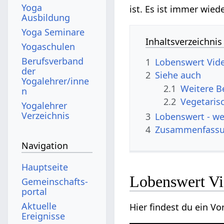
Yoga
ist. Es ist immer wied
Ausbildung
Yoga Seminare
Inhaltsverzeichnis
Yogaschulen
Berufsverband
1
Lobenswert‏‎ 
der
2
Siehe auch
Yogalehrer/inne
2.1
n
2.2
Vegetaris
Yogalehrer
Verzeichnis
3
Lobens
4
Zusammenfass
Navigation
Hauptseite
Lobenswe
Gemeinschafts­
portal
Aktuelle
Ereignisse