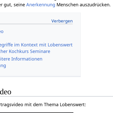
er gut, seine
Anerkennung
Menschen auszudrücken.
Video
cher Kochkurs Seminare
wert‏‎ - weitere Informationen
ung
rt‏‎ Video
Hier findest du ein Vortragsvideo mit dem Thema Lobenswert‏‎: