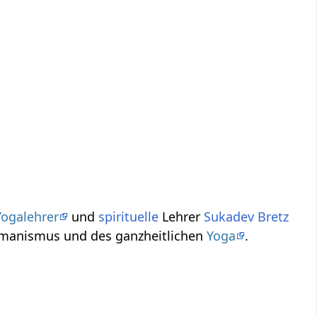
Yogalehrer
und
spirituelle
Lehrer
Sukadev Bretz
benswert‏‎ aus dem Geist des Humanismus und des ganzheitlichen
Yoga
.