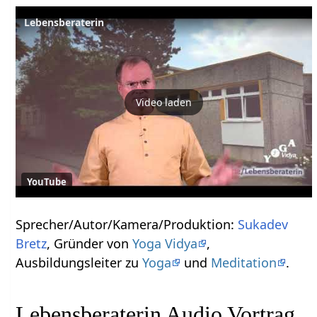
Lebensberaterin
Video laden
YouTube
Sprecher/Autor/Kamera/Produktion:
Sukadev
Bretz
, Gründer von
Yoga Vidya
,
Ausbildungsleiter zu
Yoga
und
Meditation
.
Lebensberaterin Audio Vortrag