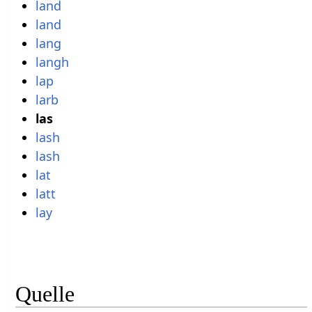
land
land
lang
langh
lap
larb
las
lash
lash
lat
latt
lay
Quelle