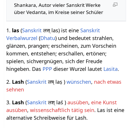
Shankara, Autor vieler Sanskrit Werke
über Vedanta, im Kreise seiner Schüler
1.
las
(
Sanskrit
लस् las) ist eine
Sanskrit
Verbalwurzel
(
Dhatu
) und bedeutet strahlen,
glänzen, prangen; erscheinen, zum Vorschein
kommen, entstehen; erschallen, ertönen;
spielen, sichvergnügen, sich der Freude
hingeben. Das
PPP
dieser Wurzel lautet
Lasita
.
2.
Lash
(
Sanskrit
लष् laṣ )
wünschen
,
nach etwas
sehnen
3.
Lash
(
Sanskrit
लश् laś )
ausüben
,
eine Kunst
ausüben
,
wissenschaftlich tätig sein
. Las ist eine
alternative Schreibweise für Lash.