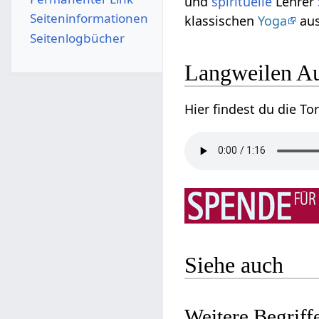
und
spirituelle
Lehrer
Seiten­­informationen
klassischen
Yoga
aus
Seitenlogbücher
Langw
Siehe auch