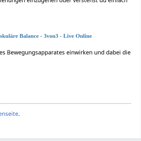
eziehungen einzugehen oder verstehst du einfach
kuläre Balance - 3von3 - Live Online
des Bewegungsapparates einwirken und dabei die
enseite
.