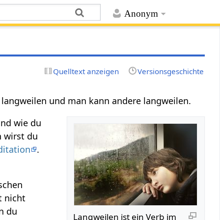
Anonym
Quelltext anzeigen
Versionsgeschichte
bst langweilen und man kann andere langweilen.
und wie du
 wirst du
itation
.
schen
 nicht
n du
Langweilen‏‎ ist ein Verb im