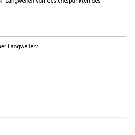
 Gesichtspunkten des
Hier findest du die Tonspur des oberen Videos, also einen Audio Vortrag über Langweilen‏‎: