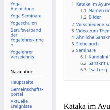
Yoga
1
Kataka im Ayur
Ausbildung
1.1
Namen un
Yoga Seminare
1.2
Bilder
Yogaschulen
2
Verschiedene Sc
Berufsverband
3
Video zum Them
der
4
Ähnliche Sanskr
Yogalehrer/inne
5
Siehe auch
n
6
Seminare
Yogalehrer
6.1
Kundalini
Verzeichnis
6.2
Sanskrit 
6.3
Tsa Lung -
Navigation
Hauptseite
Gemeinschafts­
portal
Aktuelle
Kataka im Ayu
Ereignisse