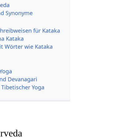
veda
d Synonyme
hreibweisen für Kataka
a Kataka
it Wörter wie Kataka
 Yoga
und Devanagari
 Tibetischer Yoga
rveda