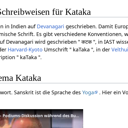
Schreibweisen für Kataka
n in Indien auf
Devanagari
geschrieben. Damit Europ
ömische Schrift. Es gibt verschiedene Konventionen, w
f Devanagari wird geschrieben " कटक ", in IAST wisse
 der
Harvard-Kyoto
Umschrift " kaTaka ", in der
Velthu
iption " kaTaka ".
ema Kataka
twort. Sanskrit ist die Sprache des
Yoga
. Hier ein 
Sukadev und sein Bruder - Podiums-Diskussion während des Business-Yoga-Kongresses