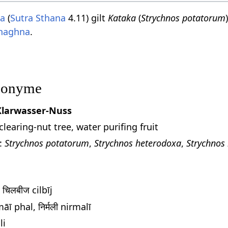
ta
(
Sutra Sthana
4.11) gilt
Kataka
(
Strychnos potatorum
shaghna
.
nonyme
Klarwasser-Nuss
earing-nut tree, water purifing fruit
:
Strychnos potatorum
,
Strychnos heterodoxa
,
Strychno
, चिलबीज cilbīj
āī phal, निर्मली nirmalī
li