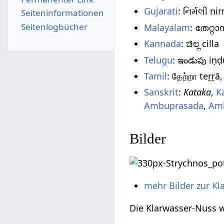
Gujarati
: નિર્મલી ni
Seiten­­informationen
Seitenlogbücher
Malayalam
: തേറ്റ
Kannada
: ಚಿಲ್ಲ cilla
Telugu
: ఇండుపు iṇḍu
Tamil
: தேற்றா teṟṟ
Sanskrit
:
Kataka
,
K
Ambuprasada
,
Am
Bilder
mehr Bilder zur K
Die Klarwasser-Nuss w