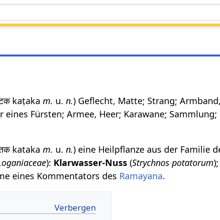
कटक kaṭaka
m.
u.
n.
) Geflecht, Matte; Strang; Armband,
ger eines Fürsten; Armee, Heer; Karawane; Sammlung;
कतक kataka
m.
u.
n.
) eine Heilpflanze aus der Familie d
Loganiaceae
):
Klarwasser-Nuss
(
Strychnos potatorum
)
Name eines Kommentators des
Ramayana
.