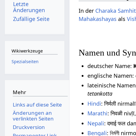
Letzte
Änderungen
In der
Charaka Samhi
Zufällige Seite
Mahakashayas
als
Vi
Namen und Sy
Wikiwerkzeuge
Spezialseiten
deutscher Name:
englische Namen: cl
lateinische Namen
Mehr
tetankotta
Hindi
: निर्मली nirmalī
Links auf diese Seite
Änderungen an
Marathi
: निवळी nivḷī
verlinkten Seiten
Nepali
: दमाई फल dam
Druckversion
Bengali
: নির্মলী nirmo
Permanenter Link