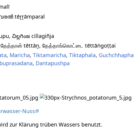
rmalī
ാമ്പരൽ tēṟṟāmparal
pu, చిల్లగింజ cillagiñja
ā, தேத்தான் tēttāṉ, தேத்தாங்கொட்டை tēttāṅgoṭṭai
ata
,
Maricha
,
Tiktamaricha
,
Tiktaphala
,
Guchchhapha
buprasadana
,
Dantapushpa
larwasser-Nuss
ird zur Klärung trüben Wassers benutzt.