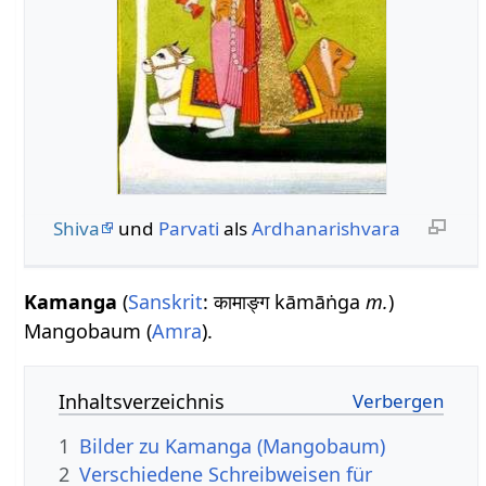
Shiva
und
Parvati
als
Ardhanarishvara
Kamanga
(
Sanskrit
: कामाङ्ग kāmāṅga
m.
)
Mangobaum (
Amra
).
Inhaltsverzeichnis
1
Bilder zu Kamanga (Mangobaum)
2
Verschiedene Schreibweisen für