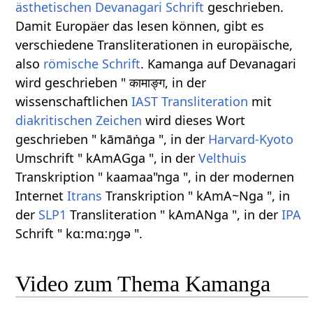
ästhetischen
Devanagari
Schrift
geschrieben.
Damit Europäer das lesen können, gibt es
verschiedene Transliterationen in europäische,
also
römische Schrift
. Kamanga auf Devanagari
wird geschrieben " कामाङ्ग, in der
wissenschaftlichen
IAST
Transliteration
mit
diakritischen Zeichen
wird dieses Wort
geschrieben " kāmāṅga ", in der
Harvard-Kyoto
Umschrift " kAmAGga ", in der
Velthuis
Transkription " kaamaa"nga ", in der modernen
Internet
Itrans
Transkription " kAmA~Nga ", in
der
SLP1
Transliteration " kAmANga ", in der
IPA
Schrift " kɑːmɑːŋɡə ".
Video zum Thema Kamanga