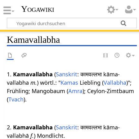
Yogawiki
Kamavallabha
1.
Kamavallabha
(
Sanskrit
: कामवल्लभा kāma-
vallabha
m.
) wörtl.: "
Kamas
Liebling (
Vallabha
)";
Frühling; Mangobaum (
Amra
); Ceylon-Zimtbaum
(
Tvach
).
2.
Kamavallabha
(
Sanskrit
: कामवल्लभा kāma-
vallabhā
f.
) Mondlicht.