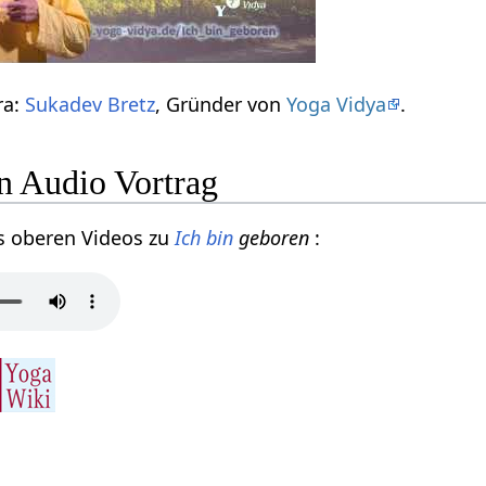
ra:
Sukadev Bretz
, Gründer von
Yoga Vidya
.
n Audio Vortrag
s oberen Videos zu
Ich bin
geboren
: