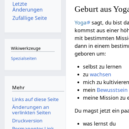
Letzte
Geburt aus Yoga
Änderungen
Zufällige Seite
Yoga
sagt, du bist d
kommst aus einer hö
mit bestimmten Missio
dann in einem bestim
Wikiwerkzeuge
geboren um:
Spezialseiten
selbst zu lernen
zu
wachsen
mich zu kultiviere
Mehr
mein
Bewusstsein
meine Mission zu e
Links auf diese Seite
Änderungen an
Du magst jetzt ein p
verlinkten Seiten
Druckversion
was lernst du
Permanenter Link