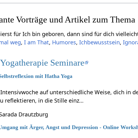
sante Vorträge und Artikel zum Thema
erst für Ich bin geboren, dann sind für dich vielleic
 mal weg
,
I am That
,
Humores
,
Ichbewusstsein
,
Ignor
 Yogatherapie Seminare
Selbstreflexion mit Hatha Yoga
r Intensivwoche auf unterschiedliche Weise, dich in
reflektieren, in die Stille einz…
 Sarada Drautzburg
6 Umgang mit Ärger, Angst und Depression - Online Works