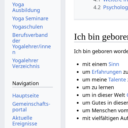
Yoga
4.2
Psycholog
Ausbildung
Yoga Seminare
Yogaschulen
Berufsverband
Ich bin gebore
der
Yogalehrer/inne
Ich bin geboren worde
n
Yogalehrer
mit einem
Sinn
Verzeichnis
um
Erfahrungen
zu
um meine
Talente
Navigation
um zu lernen
um in dieser Welt
Hauptseite
um Gutes in diese
Gemeinschafts­
portal
um Menschen vom H
Aktuelle
mit vielfältigen A
Ereignisse