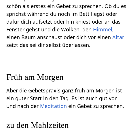
schön als erstes ein Gebet zu sprechen. Ob du es
sprichst während du noch im Bett liegst oder
dafür dich aufsetzt oder hin kniest oder an das
Fenster gehst und die Wolken, den
Himmel
,
einen Baum anschaust oder dich vor einen
Altar
setzt das sei dir selbst überlassen.
Früh am Morgen
Aber die Gebetspraxis ganz früh am Morgen ist
ein guter Start in den Tag. Es ist auch gut vor
und nach der
Meditation
ein Gebet zu sprechen.
zu den Mahlzeiten