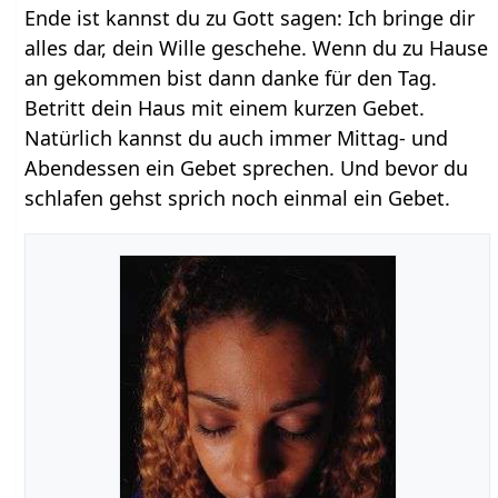
Ende ist kannst du zu Gott sagen: Ich bringe dir
alles dar, dein Wille geschehe. Wenn du zu Hause
an gekommen bist dann danke für den Tag.
Betritt dein Haus mit einem kurzen Gebet.
Natürlich kannst du auch immer Mittag- und
Abendessen ein Gebet sprechen. Und bevor du
schlafen gehst sprich noch einmal ein Gebet.