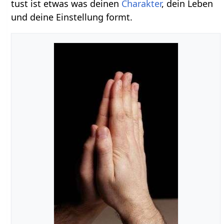
tust ist etwas was deinen
Charakter
, dein Leben
und deine Einstellung formt.