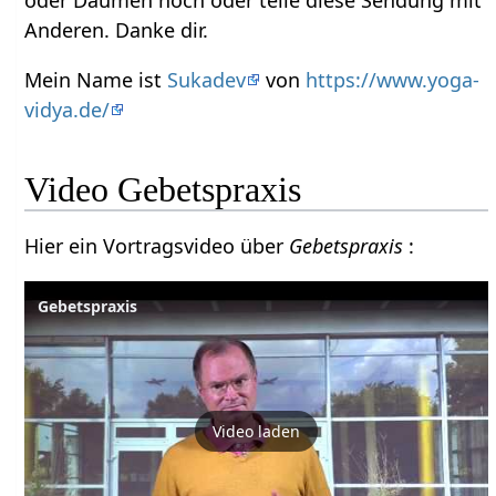
Anderen. Danke dir.
Mein Name ist
Sukadev
von
https://www.yoga-
vidya.de/
Video Gebetspraxis
Hier ein Vortragsvideo über
Gebetspraxis
:
Gebetspraxis
Video laden