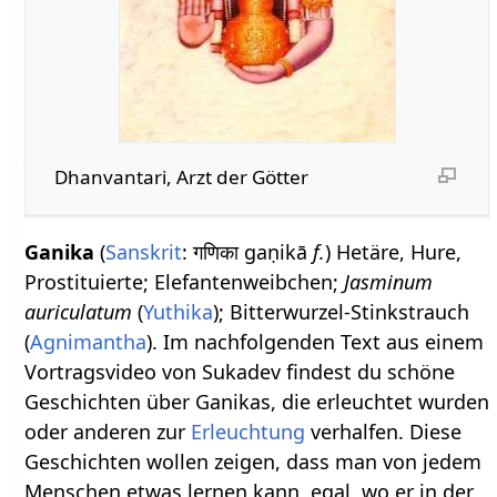
Dhanvantari, Arzt der Götter
Ganika
(
Sanskrit
: गणिका gaṇikā
f.
) Hetäre, Hure,
Prostituierte; Elefantenweibchen;
Jasminum
auriculatum
(
Yuthika
); Bitterwurzel-Stinkstrauch
(
Agnimantha
). Im nachfolgenden Text aus einem
Vortragsvideo von Sukadev findest du schöne
Geschichten über Ganikas, die erleuchtet wurden
oder anderen zur
Erleuchtung
verhalfen. Diese
Geschichten wollen zeigen, dass man von jedem
Menschen etwas lernen kann, egal, wo er in der