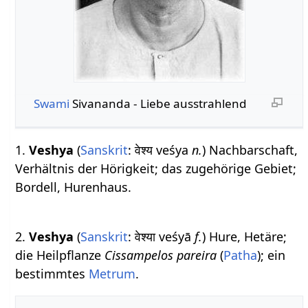
Swami
Sivananda - Liebe ausstrahlend
1.
Veshya
(
Sanskrit
: वेश्य veśya
n.
) Nachbarschaft,
Verhältnis der Hörigkeit; das zugehörige Gebiet;
Bordell, Hurenhaus.
2.
Veshya
(
Sanskrit
: वेश्या veśyā
f.
) Hure, Hetäre;
die Heilpflanze
Cissampelos pareira
(
Patha
); ein
bestimmtes
Metrum
.