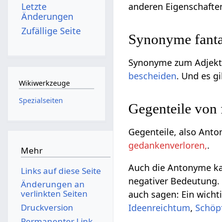
Letzte
anderen Eigenschafte
Änderungen
Zufällige Seite
Synonyme fanta
Synonyme zum Adjekti
bescheiden
. Und es gi
Wikiwerkzeuge
Spezialseiten
Gegenteile von
Gegenteile, also Anto
gedankenverloren,
.
Mehr
Auch die Antonyme kan
Links auf diese Seite
negativer Bedeutung. G
Änderungen an
verlinkten Seiten
auch sagen: Ein wich
Druckversion
Ideenreichtum
,
Schöpf
Permanenter Link