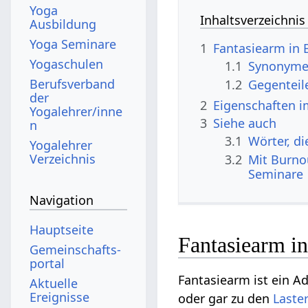
Yoga
Inhaltsverzeichnis
Ausbildung
Yoga Seminare
1
Fantasiearm in 
Yogaschulen
1.1
Synonyme 
Berufsverband
1.2
Gegenteil
der
2
Eigenschaften i
Yogalehrer/inne
3
Siehe auch
n
3.1
Wörter, d
Yogalehrer
Verzeichnis
3.2
Mit Burno
Seminare
Navigation
Hauptseite
Fantasiearm i
Gemeinschafts­
portal
Fantasiearm ist ein Ad
Aktuelle
Ereignisse
oder gar zu den
Laste