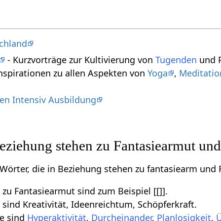
chland
- Kurzvorträge zur Kultivierung von
Tugenden
und P
nspirationen zu allen Aspekten von
Yoga
,
Meditatio
en Intensiv Ausbildung
Beziehung stehen zu Fantasiearmut und
e Wörter, die in Beziehung stehen zu fantasiearm und
zu Fantasiearmut sind zum Beispiel [[]].
sind Kreativität, Ideenreichtum, Schöpferkraft.
e sind
Hyperaktivität
,
Durcheinander
,
Planlosigkeit
,
Ü