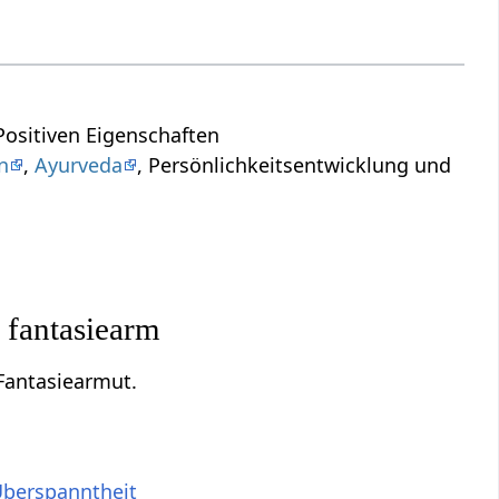
ositiven Eigenschaften
n
,
Ayurveda
, Persönlichkeitsentwicklung und
 fantasiearm
 Fantasiearmut.
berspanntheit