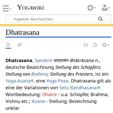
Yogawiki
Dhatrasana
Dhatrasana
,
Sanskrit
धात्रासन dhātrāsana n.,
deutsche Bezeichnung
Stellung des Schöpfers;
Stellung von
Brahma
; Stellung des Priesters,
ist ein
Yoga Asana
, eine
Yoga Pose
. Dhatrasana gilt als
eine der Variationen von
Setu Bandhasana
.
Wortbedeutung:
Dhatre
- u.a. Schöpfer, Brahma,
Vishnu etc.;
Asana
- Stellung; Bezeichnung
unklar.