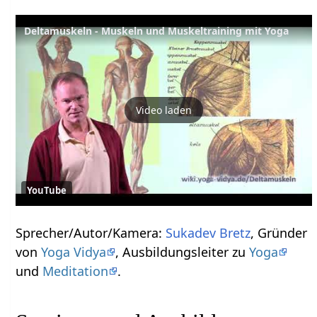
Deltamuskeln - Muskeln und Muskeltraining mit Yoga
Video laden
YouTube
Sprecher/Autor/Kamera:
Sukadev Bretz
, Gründer
von
Yoga Vidya
, Ausbildungsleiter zu
Yoga
und
Meditation
.