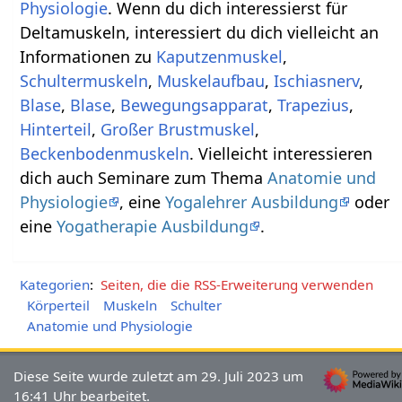
Physiologie
. Wenn du dich interessierst für
Deltamuskeln, interessiert du dich vielleicht an
Informationen zu
Kaputzenmuskel
,
Schultermuskeln
,
Muskelaufbau
,
Ischiasnerv
,
Blase
,
Blase
,
Bewegungsapparat
,
Trapezius
,
Hinterteil
,
Großer Brustmuskel
,
Beckenbodenmuskeln
. Vielleicht interessieren
dich auch Seminare zum Thema
Anatomie und
Physiologie
, eine
Yogalehrer Ausbildung
oder
eine
Yogatherapie Ausbildung
.
Kategorien
:
Seiten, die die RSS-Erweiterung verwenden
Körperteil
Muskeln
Schulter
Anatomie und Physiologie
Diese Seite wurde zuletzt am 29. Juli 2023 um
16:41 Uhr bearbeitet.