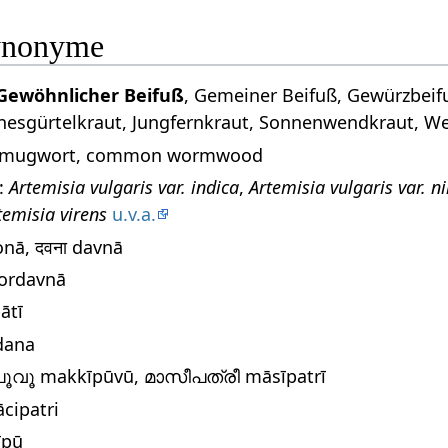
ynonyme
Gewöhnlicher Beifuß
, Gemeiner Beifuß, Gewürzbeifu
nesgürtelkraut, Jungfernkraut, Sonnenwendkraut, We
: mugwort, common wormwood
:
Artemisia vulgaris var. indica
,
Artemisia vulgaris var. ni
temisia virens
u.v.a.
donā, दवना davnā
hordavnā
pātī
gdana
ീപൂവൂ makkīpūvū, മാസീപത്രീ māsīpatrī
ācipatri
īpū