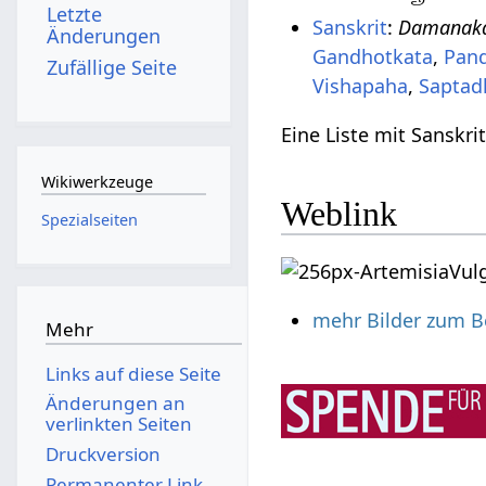
Letzte
Sanskrit
:
Damanak
Änderungen
Gandhotkata
,
Pan
Zufällige Seite
Vishapaha
,
Saptad
Eine Liste mit Sanskr
Wikiwerkzeuge
Weblink
Spezialseiten
mehr Bilder zum B
Mehr
Links auf diese Seite
Änderungen an
verlinkten Seiten
Druckversion
Permanenter Link