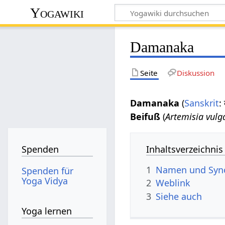
Yogawiki
Damanaka
Seite
Diskussion
Damanaka
(
Sanskrit
:
Beifuß
(
Artemisia vulga
Inhaltsverzeichnis
Spenden
1
Namen und Sy
Spenden für
Yoga Vidya
2
Weblink
3
Siehe auch
Yoga lernen