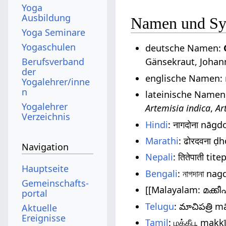
Yoga
Ausbildung
Namen und S
Yoga Seminare
Yogaschulen
deutsche Namen:
Berufsverband
Gänsekraut, Johan
der
englische Namen
Yogalehrer/inne
n
lateinische Namen
Yogalehrer
Artemisia indica
,
Ar
Verzeichnis
Hindi
: नागदोना nāg
Marathi
: ढोरदवना ḍ
Navigation
Nepali
: तितेपाती tite
Hauptseite
Bengali
: নাগদানা na
Gemeinschafts­
[[Malayalam: മക്ക
portal
Telugu
: మాచిపత్రి m
Aktuelle
Ereignisse
Tamil
: மக்கீபூ makk