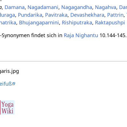
a
,
Damana
,
Nagadamani
,
Nagagandha
,
Nagahva
,
Da
duraga
,
Pundarika
,
Pavitraka
,
Devashekhara
,
Pattrin
,
hatrika
,
Bhujangaparnini
,
Rishiputraka
,
Raktapushpi
it-Synonymen findet sich in
Raja Nighantu
10.144-145.
eifuß