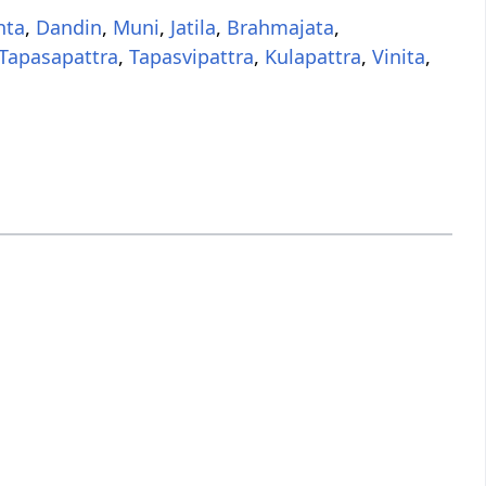
nta
,
Dandin
,
Muni
,
Jatila
,
Brahmajata
,
Tapasapattra
,
Tapasvipattra
,
Kulapattra
,
Vinita
,