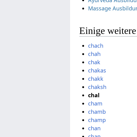
Ayurveda Ausbild
Massage Ausbildu
Einige weiter
chach
chah
chak
chakas
chakk
chaksh
chal
cham
chamb
champ
chan
chan