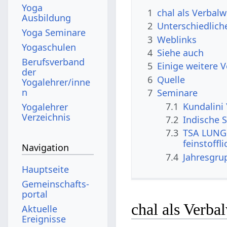
Yoga
1
chal als Verbalw
Ausbildung
2
Unterschiedlich
Yoga Seminare
3
Weblinks
Yogaschulen
4
Siehe auch
Berufsverband
5
Einige weitere 
der
6
Quelle
Yogalehrer/inne
n
7
Seminare
7.1
Kundalini
Yogalehrer
Verzeichnis
7.2
Indische S
7.3
TSA LUNG 
feinstoffl
Navigation
7.4
Jahresgru
Hauptseite
Gemeinschafts­
portal
chal als Verba
Aktuelle
Ereignisse