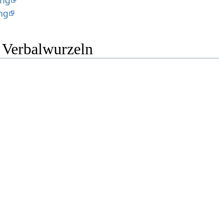
ung
ng
e Verbalwurzeln