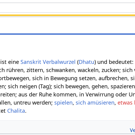
) ist eine
Sanskrit Verbalwurzel
(
Dhatu
) und bedeutet: 
h rühren, zittern, schwanken, wackeln, zucken; sich
fortbewegen, sich in Bewegung setzen, aufbrechen, s
; sich neigen (Tag); sich bewegen, gehen, spaziere
rbreiten; aus der Ruhe kommen, in Verwirrung oder 
allen, untreu werden;
spielen
,
sich amüsieren
,
etwas 
tet
Chalita
.