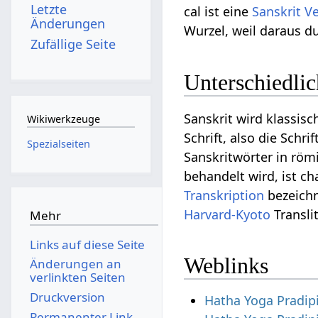
Letzte
cal ist eine
Sanskrit V
Änderungen
Wurzel, weil daraus d
Zufällige Seite
Unterschiedlic
Sanskrit wird klassis
Wikiwerkzeuge
Schrift, also die Schr
Spezialseiten
Sanskritwörter in röm
behandelt wird, ist ch
Transkription
bezeichn
Harvard-Kyoto
Translit
Mehr
Links auf diese Seite
Weblinks
Änderungen an
verlinkten Seiten
Druckversion
Hatha Yoga Pradip
Permanenter Link