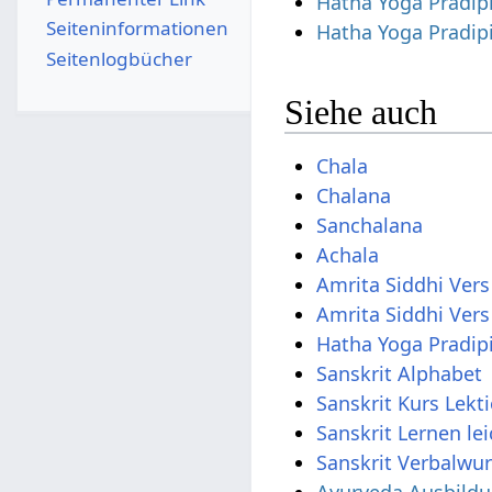
Hatha Yoga Pradip
Seiten­­informationen
Hatha Yoga Pradip
Seitenlogbücher
Siehe auch
Chala
Chalana
Sanchalana
Achala
Amrita Siddhi Vers
Amrita Siddhi Vers
Hatha Yoga Pradip
Sanskrit Alphabet
Sanskrit Kurs Lekt
Sanskrit Lernen le
Sanskrit Verbalwur