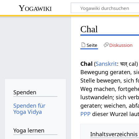
Yogawiki
Chal
Seite
Diskussion
Chal
(
Sanskrit
: चल् cal
Bewegung geraten, sic
Stelle bewegen, sich 
Weg machen, fortgehen
Spenden
lustwandeln; sich ve
Spenden für
geraten; weichen, abf
Yoga Vidya
PPP
dieser Wurzel lau
Yoga lernen
Inhaltsverzeichnis