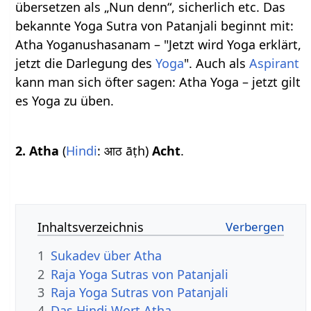
übersetzen als „Nun denn“, sicherlich etc. Das
bekannte Yoga Sutra von Patanjali beginnt mit:
Atha Yoganushasanam – "Jetzt wird Yoga erklärt,
jetzt die Darlegung des
Yoga
". Auch als
Aspirant
kann man sich öfter sagen: Atha Yoga – jetzt gilt
es Yoga zu üben.
2.
Atha
(
Hindi
: आठ āṭh)
Acht
.
Inhaltsverzeichnis
1
Sukadev über Atha
2
Raja Yoga Sutras von Patanjali
3
Raja Yoga Sutras von Patanjali
4
Das Hindi Wort Atha