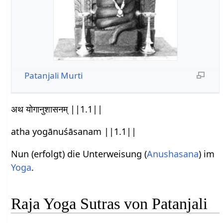
Patanjali
Murti
अथ योगानुशासनम् ||1.1||
atha yogānuśāsanam ||1.1||
Nun (erfolgt) die Unterweisung (
Anushasana
) im
Yoga
.
Raja Yoga Sutras von Patanjali