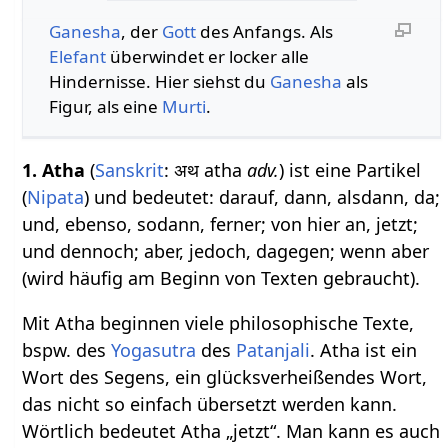
Ganesha
, der
Gott
des Anfangs. Als
Elefant
überwindet er locker alle
Hindernisse. Hier siehst du
Ganesha
als
Figur, als eine
Murti
.
1.
Atha
(
Sanskrit
: अथ atha
adv.
) ist eine Partikel
(
Nipata
) und bedeutet: darauf, dann, alsdann, da;
und, ebenso, sodann, ferner; von hier an, jetzt;
und dennoch; aber, jedoch, dagegen; wenn aber
(wird häufig am Beginn von Texten gebraucht).
Mit Atha beginnen viele philosophische Texte,
bspw. des
Yogasutra
des
Patanjali
. Atha ist ein
Wort des Segens, ein glücksverheißendes Wort,
das nicht so einfach übersetzt werden kann.
Wörtlich bedeutet Atha „jetzt“. Man kann es auch