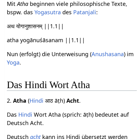
Mit
Atha
beginnen viele philosophische Texte,
bspw. das
Yogasutra
des
Patanjali
:
अथ योगानुशासनम् ||1.1||
atha yogānuśāsanam ||1.1||
Nun (erfolgt) die Unterweisung (
Anushasana
) im
Yoga
.
Das Hindi Wort Atha
2.
Atha
(
Hindi
आठ āṭh)
Acht
.
Das
Hindi
Wort Atha (sprich: āṭh) bedeutet auf
Deutsch Acht.
Deutsch
acht
kann ins Hindi übersetzt werden