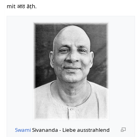
mit आठ āṭh.
Swami
Sivananda - Liebe ausstrahlend