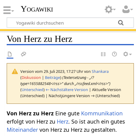
Yogawiki
Von Herz zu Herz
Version vom 29. Juli 2023, 17:27 Uhr von
Shankara
(
Diskussion
|
Beiträge
)
(Textersetzung - „/?
type=1655882548</rss>“ durch „/rssfeed.xml</rss>“)
(
Unterschied
)
← Nächstältere Version
| Aktuelle Version
(Unterschied) | Nächstjüngere Version → (Unterschied)
Von Herz zu Herz
Eine gute
Kommunikation
erfolgt von Herz zu
Herz
. So ist auch ein gutes
Miteinander
von Herz zu Herz zu gestalten.