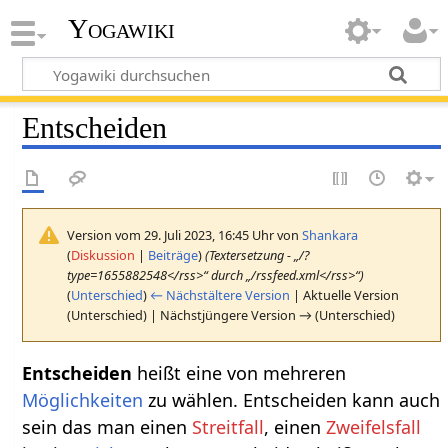
Yogawiki
Entscheiden
Version vom 29. Juli 2023, 16:45 Uhr von
Shankara
(
Diskussion
|
Beiträge
)
(Textersetzung - „/?
type=1655882548</rss>“ durch „/rssfeed.xml</rss>“)
(
Unterschied
)
← Nächstältere Version
| Aktuelle Version
(Unterschied) | Nächstjüngere Version → (Unterschied)
Entscheiden‏‎
heißt eine von mehreren
Möglichkeiten
zu wählen. Entscheiden kann auch
sein das man einen
Streitfall
, einen
Zweifelsfall