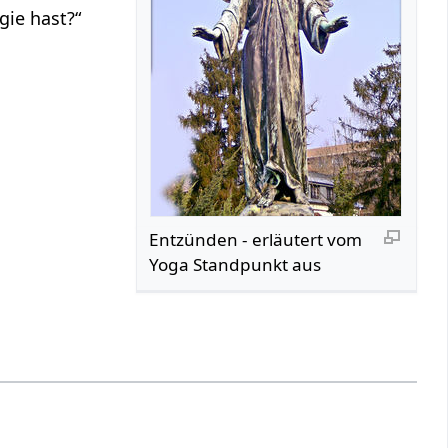
gie hast?“
Entzünden‏‎ - erläutert vom
Yoga Standpunkt aus