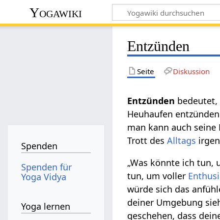
Yogawiki
Entzünden
Seite
Diskussion
Entzünden
bedeutet,
Heuhaufen entzünden.
man kann auch seine L
Trott des
Alltags
irgen
Spenden
„Was könnte ich tun,
Spenden für
tun, um voller
Enthus
Yoga Vidya
würde sich das anfüh
deiner Umgebung siehs
Yoga lernen
geschehen, dass dein