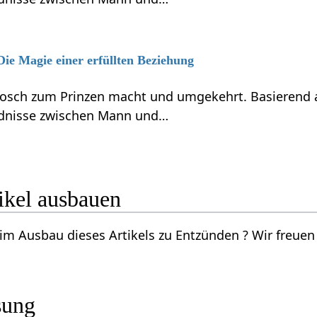
Die Magie einer erfüllten Beziehung
osch zum Prinzen macht und umgekehrt. Basierend au
ndnisse zwischen Mann und…
den‏‎ Artikel ausbauen
rtikels zu Entzünden‏‎ ? Wir freuen uns über deine Vorschläge per Email an
sung