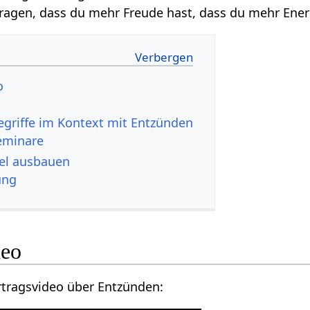
tragen, dass du mehr Freude hast, dass du mehr Ener
eo
eminare
n‏‎ Artikel ausbauen
ung
‎ Video
Hier findest du ein Vortragsvideo über Entzünden‏‎: