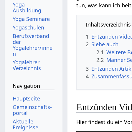
Yoga
tun, was kann ich bei
Ausbildung
Yoga Seminare
Inhaltsverzeichnis
Yogaschulen
Berufsverband
1
Entzünden‏‎ Vid
der
2
Siehe auch
Yogalehrer/inne
2.1
n
2.2
Männer S
Yogalehrer
Verzeichnis
3
Entzünde
4
Zusammenfass
Navigation
Hauptseite
Entzünden‏
Gemeinschafts­
portal
Aktuelle
Ereignisse