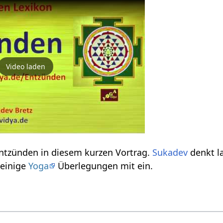
Video laden
Erfahre einiges über Entzünden‏‎ in diesem kurzen Vortrag.
Sukadev
denkt l
reut einige
Yoga
Überlegungen mit ein.