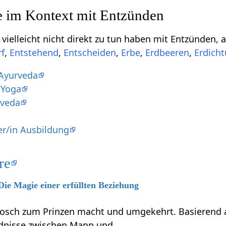
t direkt zu tun haben mit Entzünden‏‎, aber vielleicht doch interessant sein können, sind
,
,
,
,
,
Ayurveda
 Yoga
rveda
er/in Ausbildung
re
 Die Magie einer erfüllten Beziehung
osch zum Prinzen macht und umgekehrt. Basierend au
ndnisse zwischen Mann und…