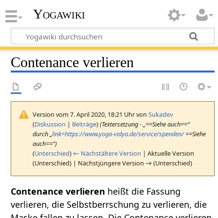
Yogawiki
Contenance verlieren
Version vom 7. April 2020, 18:21 Uhr von
Sukadev
(
Diskussion
|
Beiträge
)
(Textersetzung - „==Siehe auch==“
durch „
link=https://www.yoga-vidya.de/service/spenden/
==Siehe
auch==“)
(
Unterschied
)
← Nächstältere Version
| Aktuelle Version
(Unterschied) | Nächstjüngere Version → (Unterschied)
Contenance verlieren
heißt die Fassung
verlieren, die Selbstberrschung zu verlieren, die
Maske fallen zu lassen. Die Contenance verlieren