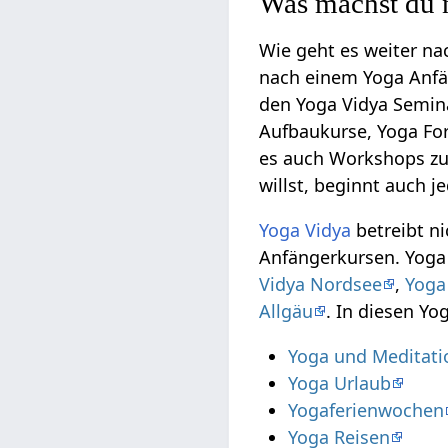
Was machst du 
Wie geht es weiter n
nach einem Yoga Anfän
den Yoga Vidya Semina
Aufbaukurse, Yoga Fo
es auch Workshops zu
willst, beginnt auch j
Yoga Vidya
betreibt n
Anfängerkursen. Yoga 
Vidya Nordsee
,
Yoga
Allgäu
. In diesen Yo
Yoga und Meditati
Yoga Urlaub
Yogaferienwochen
Yoga Reisen