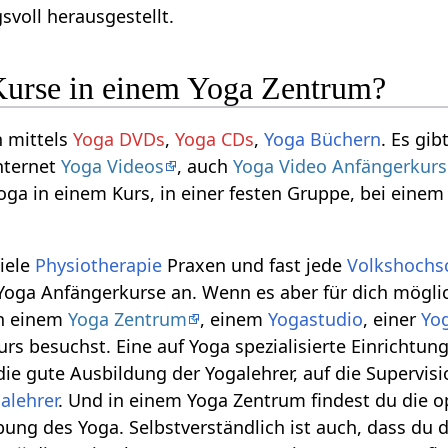
svoll herausgestellt.
urse in einem Yoga Zentrum?
n mittels
Yoga DVDs
,
Yoga CDs
,
Yoga Büchern
. Es gib
Internet
Yoga Videos
, auch
Yoga Video Anfängerkurs
oga in einem Kurs, in einer festen Gruppe, bei einem
viele
Physiotherapie
Praxen und fast jede
Volkshochs
Yoga Anfängerkurse an. Wenn es aber für dich möglich
in einem
Yoga Zentrum
, einem
Yogastudio
, einer
Yo
s besuchst. Eine auf Yoga spezialisierte Einrichtung
ie gute Ausbildung der Yogalehrer, auf die Supervisi
alehrer
. Und in einem Yoga Zentrum findest du die o
ung des Yoga. Selbstverständlich ist auch, dass du d