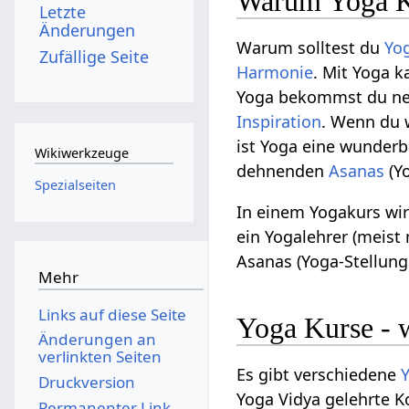
Warum Yoga Ku
Letzte
Änderungen
Warum solltest du
Yo
Zufällige Seite
Harmonie
. Mit Yoga 
Yoga bekommst du n
Inspiration
. Wenn du w
ist Yoga eine wunder
Wikiwerkzeuge
dehnenden
Asanas
(Y
Spezialseiten
In einem Yogakurs wir
ein Yogalehrer (meist
Asanas (Yoga-Stellung
Mehr
Links auf diese Seite
Yoga Kurse - 
Änderungen an
verlinkten Seiten
Es gibt verschiedene
Y
Druckversion
Yoga Vidya gelehrte K
Permanenter Link