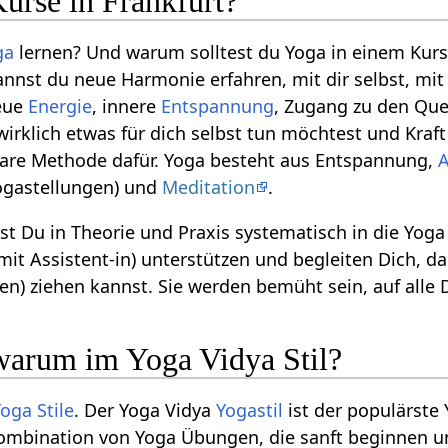
rse in Frankfurt?
ga
lernen? Und warum solltest du Yoga in einem Kur
kannst du neue Harmonie erfahren, mit dir selbst, m
eue
Energie
, innere
Entspannung
, Zugang zu den Qu
irklich etwas für dich selbst tun möchtest und Kraft
bare Methode dafür. Yoga besteht aus Entspannung,
ogastellungen) und
Meditation
.
st Du in Theorie und Praxis systematisch in die Yoga
 mit Assistent-in) unterstützen und begleiten Dich,
en) ziehen kannst. Sie werden bemüht sein, auf alle 
warum im Yoga Vidya Stil?
oga Stile
. Der Yoga Vidya
Yogastil
ist der populärste
ombination von Yoga Übungen, die sanft beginnen un