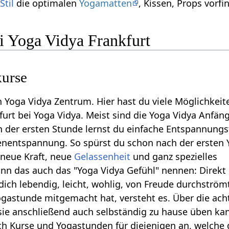
Stil
die optimalen
Yogamatten
, Kissen, Props vorfi
i Yoga Vidya Frankfurt
urse
in Yoga Vidya Zentrum. Hier hast du viele Möglichkeit
furt bei Yoga Vidya. Meist sind die Yoga Vidya Anfän
 der ersten Stunde lernst du einfache Entspannungs
enentspannung. So spürst du schon nach der ersten
 neue Kraft, neue
Gelassenheit
und ganz spezielles
nn das auch das "Yoga Vidya Gefühl" nennen: Direkt
ich lebendig, leicht, wohlig, von Freude durchströmt.
ogastunde mitgemacht hat, versteht es. Über die ac
ie anschließend auch selbständig zu hause üben kan
ch Kurse und Yogastunden für diejenigen an, welche