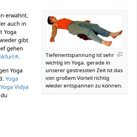
on erwähnt,
er auch in
et Yoga
wieder gibt
ief gehen
Tiefenentspannung ist sehr
nkfurt
.
wichtig im Yoga. gerade in
igen Yoga
unserer gestressten Zeit ist das
von großem Vorteil richtig
.B.
Yoga
wieder entspannen zu können.
d
Yoga Vidya
 du