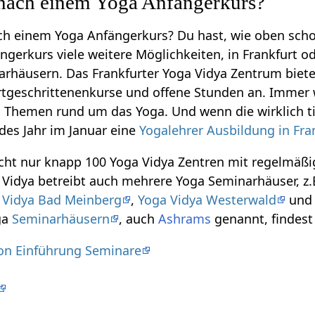
nach einem Yoga Anfängerkurs?
ach einem Yoga Anfängerkurs? Du hast, wie oben sch
gerkurs viele weitere Möglichkeiten, in Frankfurt od
rhäusern. Das Frankfurter Yoga Vidya Zentrum biet
rtgeschrittenenkurse und offene Stunden an. Immer 
 Themen rund um das Yoga. Und wenn die wirklich t
edes Jahr im Januar eine
Yogalehrer Ausbildung in Fra
icht nur knapp 100 Yoga Vidya Zentren mit regelmäß
Vidya betreibt auch mehrere Yoga Seminarhäuser, z
 Vidya Bad Meinberg
,
Yoga Vidya Westerwald
un
ga
Seminarhäusern
, auch
Ashrams
genannt, findest
on Einführung Seminare