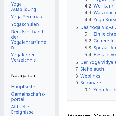
Yoga
4.2
Wer kann 
Ausbildung
4.3
Was machs
Yoga Seminare
4.4
Yoga Kurse
Yogaschulen
5
Das Yoga Vidya
Berufsverband
5.1
Ein leicht
der
5.2
Generelle
Yogalehrer/inne
n
5.3
Spezial-A
5.4
Besuch vo
Yogalehrer
Verzeichnis
6
Der Yoga Vidya e
7
Siehe auch
Navigation
8
Weblinks
9
Seminare
Hauptseite
9.1
Yoga Ausb
Gemeinschafts­
portal
Aktuelle
Ereignisse