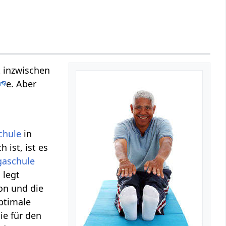
t inzwischen
e. Aber
chule
in
 ist, ist es
gaschule
 legt
on und die
ptimale
ie für den