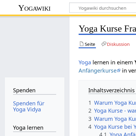
Yogawiki
Yoga Kurse Fra
Seite
Diskussion
Yoga
lernen in einem
Anfängerkurse
in ve
Inhaltsverzeichnis
Spenden
1
Warum Yoga Kurs
Spenden für
Yoga Vidya
2
Yoga Kurse - wa
3
Warum Yoga Kur
4
Yoga Kurse bei 
Yoga lernen
4.1
Yoga Anfä