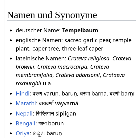
Namen und Synonyme
deutscher Name:
Tempelbaum
englische Namen: sacred garlic pear, temple
plant, caper tree, three-leaf caper
lateinische Namen:
Crateva religiosa
,
Crateva
brownii
,
Crateva macrocarpa
,
Crateva
membranifolia
,
Crateva adansonii
,
Crataeva
roxburghii
u.a.
Hindi
: वरुण varuṇ, baruṇ, बरणा barṇā, बरणी barṇī
Marathi
: वायवर्णा vāyvarṇā
Nepali
: सिप्लिगान sipligān
Bengali
: বরুণ boruṇ
Oriya
: ବରୁଣ baruṇ