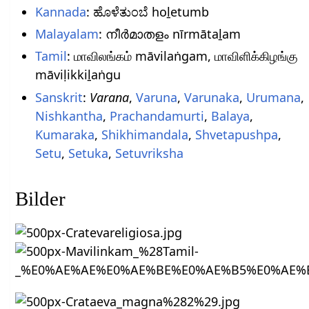
Kannada
: ಹೊಳೆತುಂಬೆ hoḻetumb
Malayalam
: നീർമാതളം nīrmātaḻam
Tamil
: மாவிலங்கம் māvilaṅgam, மாவிளிக்கிழங்கு
māviḷikkiḻaṅgu
Sanskrit
:
Varana
,
Varuna
,
Varunaka
,
Urumana
,
Nishkantha
,
Prachandamurti
,
Balaya
,
Kumaraka
,
Shikhimandala
,
Shvetapushpa
,
Setu
,
Setuka
,
Setuvriksha
Bilder