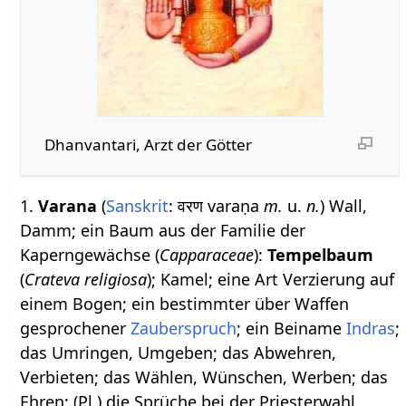
Dhanvantari, Arzt der Götter
1.
Varana
(
Sanskrit
: वरण varaṇa
m.
u.
n.
) Wall,
Damm; ein Baum aus der Familie der
Kaperngewächse (
Capparaceae
):
Tempelbaum
(
Crateva religiosa
); Kamel; eine Art Verzierung auf
einem Bogen; ein bestimmter über Waffen
gesprochener
Zauberspruch
; ein Beiname
Indras
;
das Umringen, Umgeben; das Abwehren,
Verbieten; das Wählen, Wünschen, Werben; das
Ehren; (Pl.) die Sprüche bei der Priesterwahl.