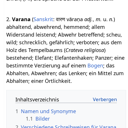
2.
Varana
(
Sanskrit
: वारण vāraṇa
adj.
,
m.
u.
n.
)
abhaltend, abwehrend, hemmend; allem
Widerstand leistend; Abwehr betreffend; scheu,
wild; schrecklich, gefährlich; verboten; aus dem
Holz des Tempelbaums (
Crateva religiosa
)
bestehend; Elefant; Elefantenhaken; Panzer; eine
bestimmte Verzierung auf einem
Bogen
; das
Abhalten, Abwehren; das Lenken; ein Mittel zum
Abhalten; einer Örtlichkeit.
Inhaltsverzeichnis
1
Namen und Synonyme
1.1
Bilder
2
Verschiedene Schreibweisen für Varana