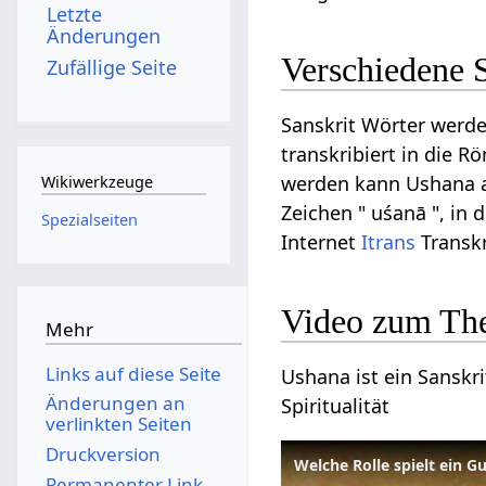
Letzte
Änderungen
Verschiedene 
Zufällige Seite
Sanskrit Wörter werde
transkribiert in die R
werden kann Ushana au
Wikiwerkzeuge
Zeichen " uśanā ", in 
Spezialseiten
Internet
Itrans
Transkr
Video zum Th
Mehr
Links auf diese Seite
Ushana ist ein Sanskri
Änderungen an
Spiritualität
verlinkten Seiten
Druckversion
Welche Rolle spielt ein 
Permanenter Link