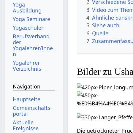
2
Verschiedene Sc
Yoga
3
Video zum The
Ausbildung
4
Ähnliche Sanskr
Yoga Seminare
5
Siehe auch
Yogaschulen
6
Quelle
Berufsverband
7
Zusammenfassun
der
Yogalehrer/inne
n
Yogalehrer
Verzeichnis
Bilder zu Usha
Navigation
Hauptseite
Gemeinschafts­
portal
Aktuelle
Ereignisse
Die getrockneten Fruc