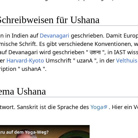
Schreibweisen für Ushana
n in Indien auf
Devanagari
geschrieben. Damit Europ
ömische Schrift. Es gibt verschiedene Konventionen, w
f Devanagari wird geschrieben " उशना ", in IAST wiss
der
Harvard-Kyoto
Umschrift " uzanA ", in der
Velthuis
iption " ushanA ".
ema Ushana
twort. Sanskrit ist die Sprache des
Yoga
. Hier ein
Guru auf dem Yoga-Weg?