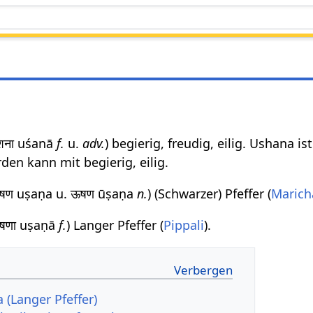
ना uśanā
f.
u.
adv.
) begierig, freudig, eilig. Ushana i
den kann mit begierig, eilig.
उषण uṣaṇa u. ऊषण ūṣaṇa
n.
) (Schwarzer) Pfeffer (
Marich
उषणा uṣaṇā
f.
) Langer Pfeffer (
Pippali
).
 (Langer Pfeffer)