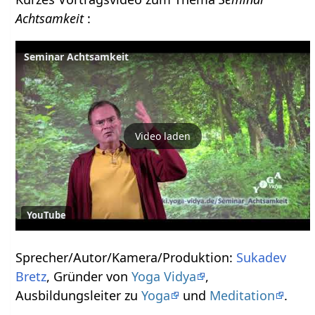
Achtsamkeit
:
Seminar Achtsamkeit
Video laden
YouTube
Sprecher/Autor/Kamera/Produktion:
Sukadev
Bretz
, Gründer von
Yoga Vidya
,
Ausbildungsleiter zu
Yoga
und
Meditation
.