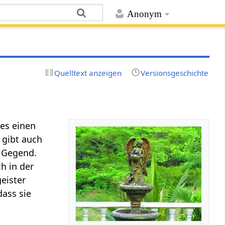
Anonym
Quelltext anzeigen
Versionsgeschichte
hes einen
 gibt auch
e Gegend.
ch in der
eister
ass sie