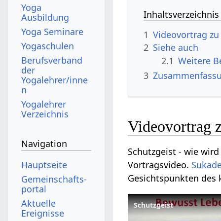
Yoga
Inhaltsverzeichnis
Ausbildung
Yoga Seminare
1
Videovortrag zu
Yogaschulen
2
Siehe auch
Berufsverband
2.1
der
3
Zusammenfass
Yogalehrer/inne
n
Yogalehrer
Verzeichnis
Videovortrag z
Navigation
Schutzgeist‏‎ - wie wird dieses Wort verwendet? Verstehe etwas mehr über das Thema Schutzgeist‏‎ durch dieses
Hauptseite
Vortragsvideo.
Sukad
Gesichtspunkten des 
Gemeinschafts­
portal
Aktuelle
Schutzgeist
Ereignisse