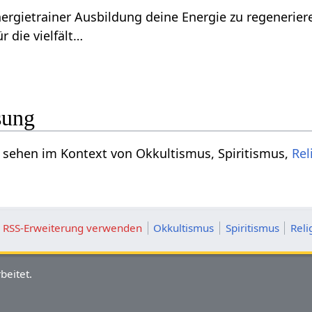
nergietrainer Ausbildung deine Energie zu regenerie
r die vielfält…
sung
‎ kann man sehen im Kontext von Okkultismus, Spiritismus,
Rel
ie RSS-Erweiterung verwenden
Okkultismus
Spiritismus
Reli
beitet.