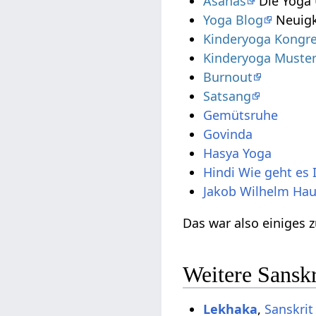
Asanas
Die Yoga
Yoga Blog
Neuigke
Kinderyoga Kongr
Kinderyoga Muste
Burnout
Satsang
Gemütsruhe
Govinda
Hasya Yoga
Hindi Wie geht es 
Jakob Wilhelm Hau
Das war also einiges
Weitere Sanskr
Lekhaka
,
Sanskrit