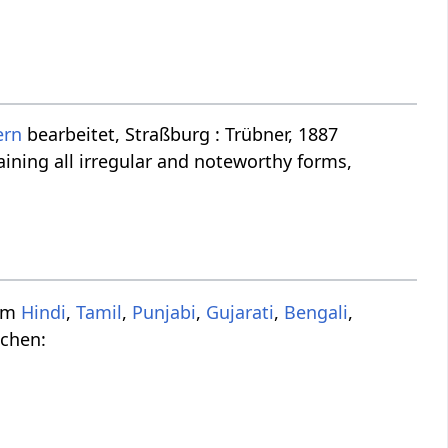
ern
bearbeitet, Straßburg : Trübner, 1887
ining all irregular and noteworthy forms,
rem
Hindi
,
Tamil
,
Punjabi
,
Gujarati
,
Bengali
,
achen: