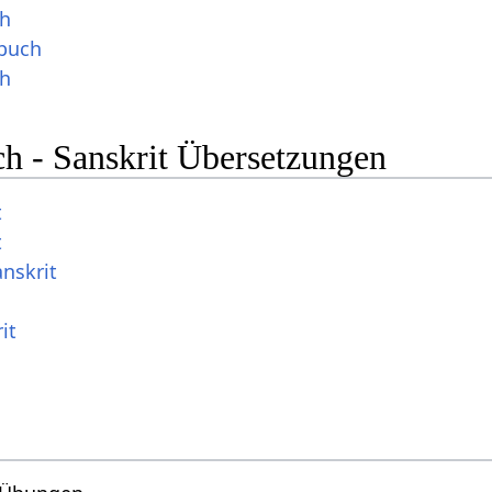
ch
buch
ch
ch - Sanskrit Übersetzungen
t
t
nskrit
it