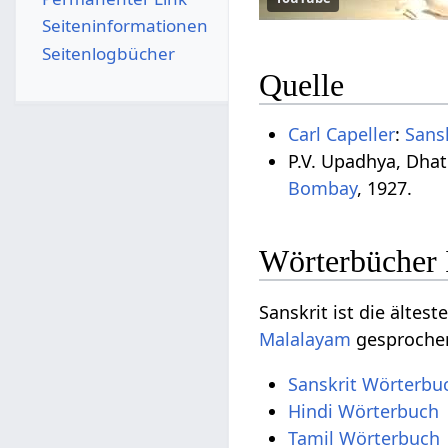
Seiten­­informationen
Seitenlogbücher
Quelle
Carl Capeller
:
Sans
P.V. Upadhya, Dha
Bombay
, 1927.
Wörterbücher 
Sanskrit ist die ältest
Malalayam
gesprochen
Sanskrit Wörterbu
Hindi Wörterbuch
Tamil Wörterbuch