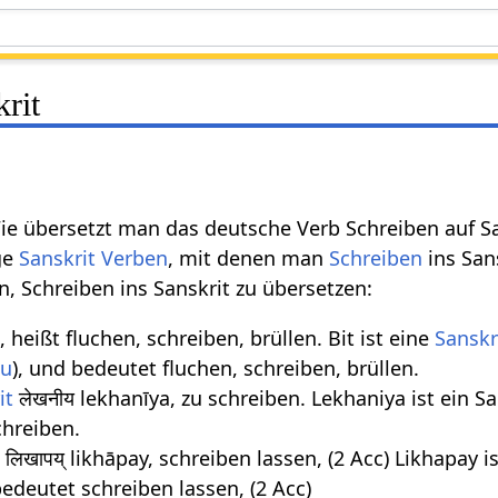
rit
e übersetzt man das deutsche Verb Schreiben auf Sans
ge
Sanskrit Verben
, mit denen man
Schreiben
ins San
, Schreiben ins Sanskrit zu übersetzen:
ṭ, heißt fluchen, schreiben, brüllen. Bit ist eine
Sanskr
tu
), und bedeutet fluchen, schreiben, brüllen.
it
लेखनीय lekhanīya, zu schreiben. Lekhaniya ist ein S
chreiben.
t
लिखापय् likhāpay, schreiben lassen, (2 Acc) Likhapay is
edeutet schreiben lassen, (2 Acc)