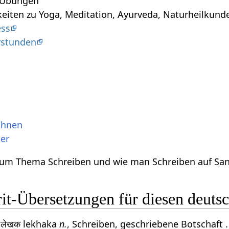
 Übungen
iten zu Yoga, Meditation, Ayurveda, Naturheilkunde,
ess
rstunden
Ihnen
er
 zum Thema Schreiben und wie man Schreiben auf San
it-Übersetzungen für diesen deuts
लेखक lekhaka
n.
, Schreiben, geschriebene Botschaft .