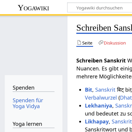
Yogawiki
Schreiben Sansk
Seite
Diskussion
Schreiben Sanskrit
Wi
Nuancen. Es gibt eini
mehrere Möglichkeiten
Spenden
Bit
,
Sanskrit
बिट् bi
Verbalwurzel
(
Dha
Spenden für
Lekhaniya
,
Sanskr
Yoga Vidya
und bedeutet zu s
Likhapay
,
Sanskri
Yoga lernen
Sanskritwort und b