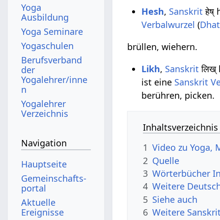
Yoga
Hesh
,
Sanskrit
हेष्
Ausbildung
Verbalwurzel
(
Dha
Yoga Seminare
Yogaschulen
brüllen, wiehern.
Berufsverband
Likh
,
Sanskrit
लिख् 
der
Yogalehrer/inne
ist eine
Sanskrit V
n
berühren, picken.
Yogalehrer
Verzeichnis
Inhaltsverzeichnis
Navigation
1
Video zu Yoga, M
2
Quelle
Hauptseite
3
Wörterbücher I
Gemeinschafts­
4
Weitere Deutsch
portal
5
Siehe auch
Aktuelle
Ereignisse
6
Weitere Sanskri