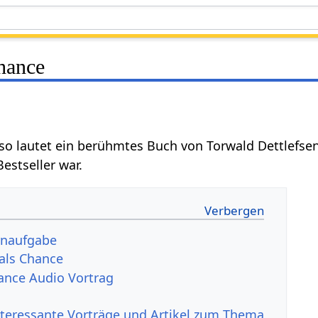
Chance
so lautet ein berühmtes Buch von Torwald Dettlefse
Bestseller war.
ernaufgabe
 als Chance
hance Audio Vortrag
nteressante Vorträge und Artikel zum Thema