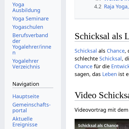
Yoga
4.2
Raja Yoga
Ausbildung
Yoga Seminare
Yogaschulen
Schicksal als 
Berufsverband
der
Yogalehrer/inne
Schicksal
als
Chance
,
n
schlechte
Schicksal
, 
Yogalehrer
Chance
für die
Entwic
Verzeichnis
sagen, das
Leben
ist 
Navigation
Video Schicks
Hauptseite
Gemeinschafts­
Videovortrag mit de
portal
Aktuelle
Ereignisse
Schicksal als Chance