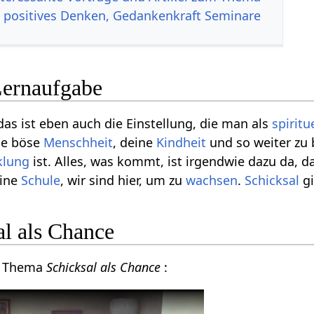
, positives Denken, Gedankenkraft Seminare
Lernaufgabe
 das ist eben auch die Einstellung, die man als
spiritu
die böse
Menschheit
, deine
Kindheit
und so weiter zu 
klung
ist. Alles, was kommt, ist irgendwie dazu da, 
eine
Schule
, wir sind hier, um zu
wachsen
.
Schicksal
gi
al als Chance
m Thema
Schicksal als Chance
: