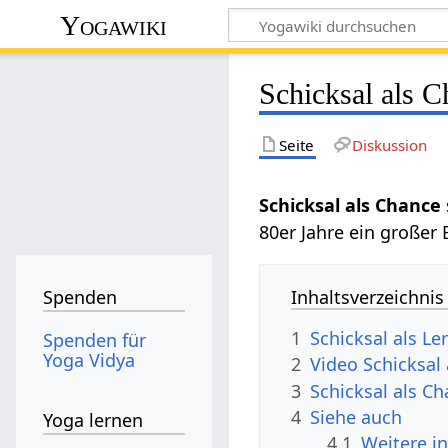
Yogawiki
Schicksal als 
Seite
Diskussion
Schicksal als Chance
80er Jahre ein großer 
Inhaltsverzeichnis
Spenden
1
Schicksal als L
Spenden für
Yoga Vidya
2
Video Schicksal
3
Schicksal als C
4
Siehe auch
Yoga lernen
4.1
Weitere i