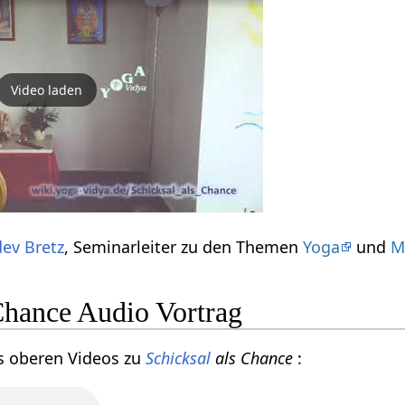
Video laden
ev Bretz
, Seminarleiter zu den Themen
Yoga
und
M
Chance Audio Vortrag
s oberen Videos zu
Schicksal
als Chance
: