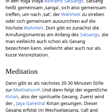
in den Yoga Vidya
Ashrams
Satsangs
. Satsang
heißt gemeinsam ‚sanga‘, sich also gemeinsam
treffen, um nach ‚sat‘, der
Wahrheit
zu streben
oder sich gemeinsam auszurichten auf die
höchste
Wahrheit
. Dort gibt es zunächst die
Anrufungsmantras am Anfang des
Satsangs
, die
man vielleicht auch schon als Gesang
bezeichnen kann, vielleicht aber auch nur als
kurze Versrezitation.
Meditation
Dann gibt es als nächstes 20-30 Minuten Stille
zur
Meditation
. Und dann folgt der eigentliche
Kirtan
, also der spirituelle Gesang. Zuerst wird
der ‚
Jaya Ganesha
‘ Kirtan gesungen. Dieser
Gesang erfolgt im Wechselgesang, ‘call and