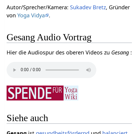
Autor/Sprecher/Kamera:
Sukadev Bretz
, Gründer
von
Yoga Vidya
.
Gesang Audio Vortrag
Hier die Audiospur des oberen Videos zu
Gesang
:
Siehe auch
Gesang
ist
gesundheits
fördernd
und
balanciert