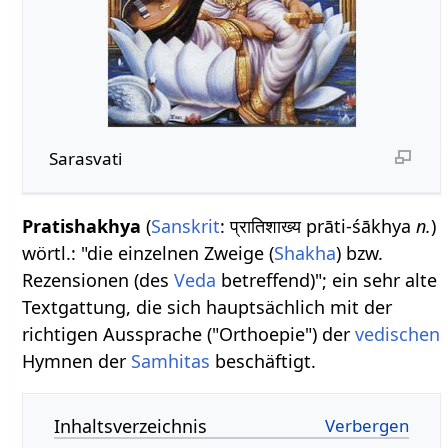
Sarasvati
Pratishakhya
(
Sanskrit
: प्रातिशाख्य prāti-śākhya
n.
)
wörtl.: "die einzelnen Zweige (
Shakha
) bzw.
Rezensionen (des
Veda
betreffend)"; ein sehr alte
Textgattung, die sich hauptsächlich mit der
richtigen Aussprache ("Orthoepie") der
vedischen
Hymnen der
Samhitas
beschäftigt.
Inhaltsverzeichnis