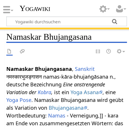
Yogawiki
Namaskar Bhujangasana
Namaskar Bhujangasana
,
Sanskrit
नमस्कारभुजङ्गासन namas-kāra-bhujaṅgāsana n.,
deutsche Bezeichnung
Eine anstrengende
Variation der
Kobra
,
ist ein
Yoga Asana
, eine
Yoga Pose
. Namaskar Bhujangasana wird geübt
als Variation von
Bhujangasana
.
Wortbedeutung:
Namas
- Verneigung,]] - kara
am Ende von zusammengesetzten Wörtern: das