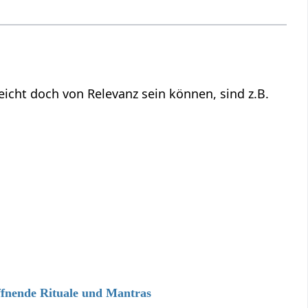
direkt in Verbindung stehen mit Lobsänger‏‎, aber vielleicht doch von Relevanz sein können, sind z.B.
ffnende Rituale und Mantras