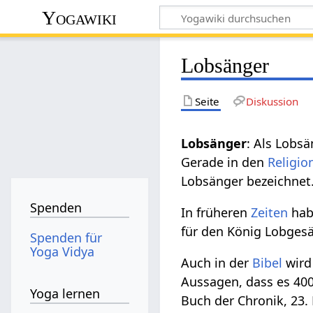
Yogawiki
Lobsänger
Seite
Diskussion
: Als Lobs
Gerade in den
Religio
Lobsänger bezeichnet
Spenden
In früheren
Zeiten
hab
für den König Lobges
Spenden für
Yoga Vidya
Auch in der
Bibel
wird 
Aussagen, dass es 400
Yoga lernen
Buch der Chronik, 23. 