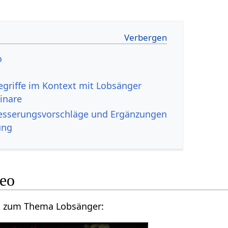
eo
inare
ger‏‎ Verbesserungsvorschläge und Ergänzungen
ung
‎ Video
Hier ein Vortragsvideo zum Thema Lobsänger‏‎: