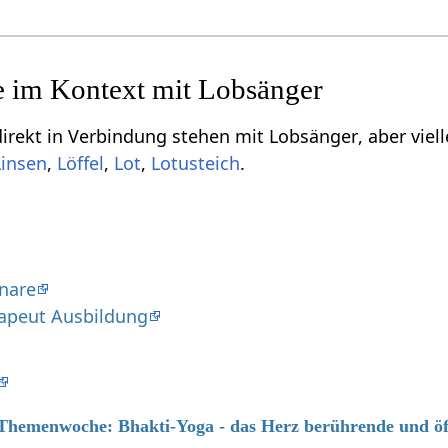
Einige Begriffe, die in
,
,
,
.
nare
apeut Ausbildung
6 Themenwoche: Bhakti-Yoga - das Herz berührende und ö