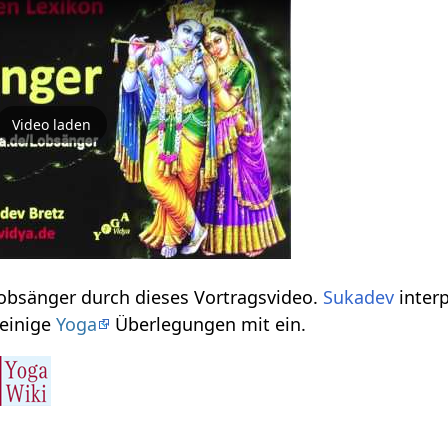
Video laden
Erfahre einiges über Lobsänger‏‎ durch dieses Vortragsvideo.
Sukadev
interp
reut einige
Yoga
Überlegungen mit ein.