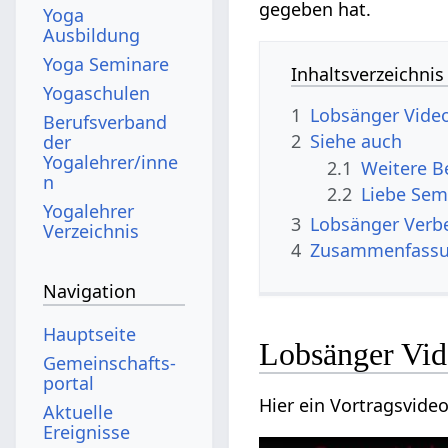
gegeben hat.
Yoga
Ausbildung
Yoga Seminare
Inhaltsverzeichnis
Yogaschulen
1
Lobsänger‏‎ Vid
Berufsverband
2
Siehe auch
der
Yogalehrer/inne
2.1
n
2.2
Liebe Sem
Yogalehrer
3
Lobsän
Verzeichnis
4
Zusammenfass
Navigation
Hauptseite
Lobsänger‏
Gemeinschafts­
portal
Aktuelle
Ereignisse