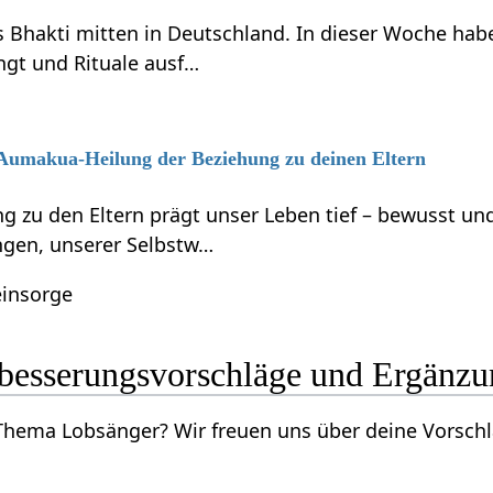
s Bhakti mitten in Deutschland. In dieser Woche habe
ngt und Rituale ausf…
6 Aumakua-Heilung der Beziehung zu deinen Eltern
g zu den Eltern prägt unser Leben tief – bewusst 
gen, unserer Selbstw…
einsorge
änger‏‎ Verbesserungsvorschläge und Ergän
Kennst du mehr zum Thema Lobsänger‏‎? Wir freuen uns