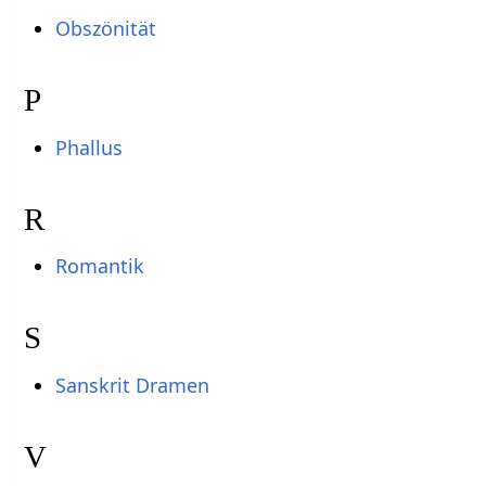
Obszönität
P
Phallus
R
Romantik
S
Sanskrit Dramen
V