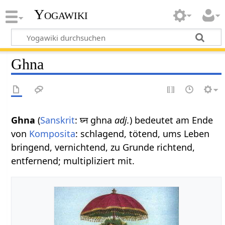
Yogawiki
Ghna
Ghna
(
Sanskrit
: घ्न ghna
adj.
) bedeutet am Ende
von
Komposita
: schlagend, tötend, ums Leben
bringend, vernichtend, zu Grunde richtend,
entfernend; multipliziert mit.