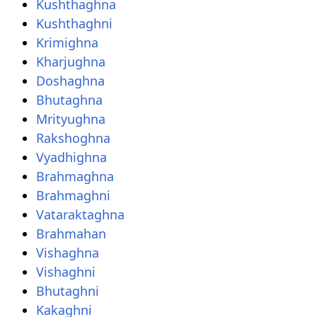
Kushthaghna
Kushthaghni
Krimighna
Kharjughna
Doshaghna
Bhutaghna
Mrityughna
Rakshoghna
Vyadhighna
Brahmaghna
Brahmaghni
Vataraktaghna
Brahmahan
Vishaghna
Vishaghni
Bhutaghni
Kakaghni