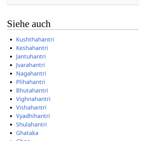
Siehe auch
Kushthahantri
Keshahantri
Jantuhantri
Jvarahantri
Nagahantri
Plihahantri
Bhutahantri
Vighnahantri
Vishahantri
Vyadhihantri
Shulahantri
Ghataka