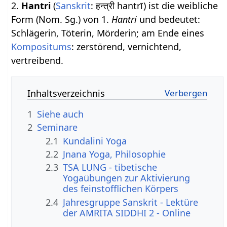
2.
Hantri
(
Sanskrit
: हन्त्री hantrī) ist die weibliche
Form (Nom. Sg.) von 1.
Hantri
und bedeutet:
Schlägerin, Töterin, Mörderin; am Ende eines
Kompositums
: zerstörend, vernichtend,
vertreibend.
Inhaltsverzeichnis
1
Siehe auch
2
Seminare
2.1
Kundalini Yoga
2.2
Jnana Yoga, Philosophie
2.3
TSA LUNG - tibetische
Yogaübungen zur Aktivierung
des feinstofflichen Körpers
2.4
Jahresgruppe Sanskrit - Lektüre
der AMRITA SIDDHI 2 - Online