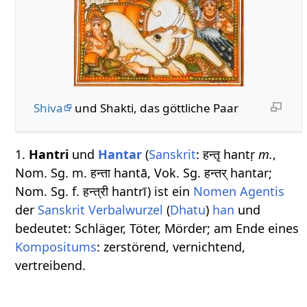
Shiva
und Shakti, das göttliche Paar
1.
Hantri
und
Hantar
(
Sanskrit
: हन्तृ hantṛ
m.
,
Nom. Sg. m. हन्ता hantā, Vok. Sg. हन्तर् hantar;
Nom. Sg. f. हन्त्री hantrī) ist ein
Nomen Agentis
der
Sanskrit Verbalwurzel
(
Dhatu
)
han
und
bedeutet: Schläger, Töter, Mörder; am Ende eines
Kompositums
: zerstörend, vernichtend,
vertreibend.