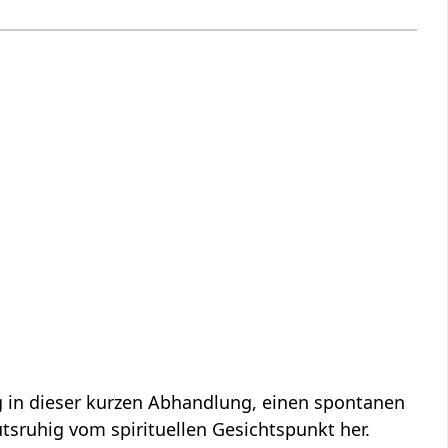
interpretiert hier das Wort bzw. den Ausdruck Gemütsruhig‏‎ vom spirituellen Gesichtspunkt her.