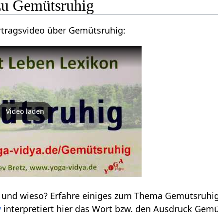
Hier findest du ein Vortragsvideo über Gemütsruhig‏‎:
Video laden
v