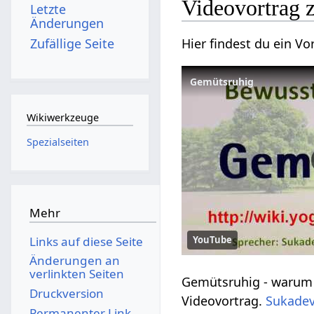
Letzte
Änderungen
Zufällige Seite
Gemütsruhig
Wikiwerkzeuge
Spezialseiten
Mehr
YouTube
Links auf diese Seite
Änderungen an
verlinkten Seiten
Gemütsruhig‏‎ - warum und wieso? Erfahre einiges zum Thema Gemütsruhig‏‎ in dieser kurzen Abhandlung, einen spontanen
Druckversion
Videovortrag.
Sukade
Permanenter Link