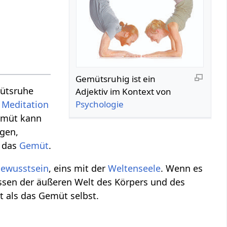
Gemütsruhig‏‎ ist ein
mütsruhe
Adjektiv im Kontext von
Psychologie
d
Meditation
emüt kann
ngen,
s das
Gemüt
.
ewusstsein
, eins mit der
Weltenseele
. Wenn es
ssen der äußeren Welt des Körpers und des
t als das Gemüt selbst.