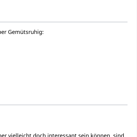
Hier findest du die Tonspur des oberen Videos, also einen Audio Vortrag über Gemütsruhig‏‎: