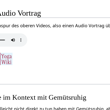
ütsruhig‏‎ Audio Vortrag
irekt zu tun haben mit Gemütsruhig‏‎, aber vielleicht doch interessant sein können, sind