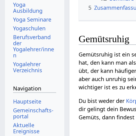
Yoga
5
Zusammenfass
Ausbildung
Yoga Seminare
Yogaschulen
Berufsverband
Gemütsruhig
der
Yogalehrer/inne
Gemütsruhig ist ein 
n
hat, den kann man al
Yogalehrer
Verzeichnis
übt, der kann häufige
aber auch unruhig sein
wichtiger ist es zu erk
Navigation
Du bist weder der
Kör
Hauptseite
dir gelingt dein Bew
Gemeinschafts­
portal
Gemüts, dann findest 
Aktuelle
Ereignisse