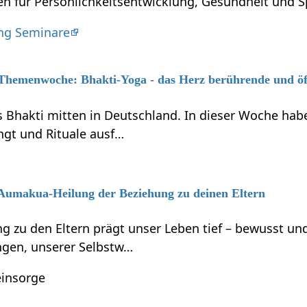
en für Persönlichkeitsentwicklung, Gesundheit und Spi
ng Seminare
6 Themenwoche: Bhakti-Yoga - das Herz berührende und ö
s Bhakti mitten in Deutschland. In dieser Woche habe
ngt und Rituale ausf…
6 Aumakua-Heilung der Beziehung zu deinen Eltern
g zu den Eltern prägt unser Leben tief – bewusst 
gen, unserer Selbstw…
einsorge