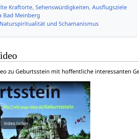
te Kraftorte, Sehenswürdigkeiten, Ausflugsziele
a Bad Meinberg
Naturspiritualität und Schamanismus
sstein‏‎ Video
Hier findest du ein Video zu Geburtsstein‏‎ mit hoff
Video laden