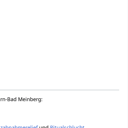
Horn-Bad Meinberg:
zabnahmerelief
und
Ritualschlucht