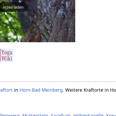
Video laden
aftort
in
Horn-Bad Meinberg
. Weitere Kraftorte in 
lfenwiese
,
Mutterstein
,
Sacellum
,
Höhenkapelle
,
Kreu