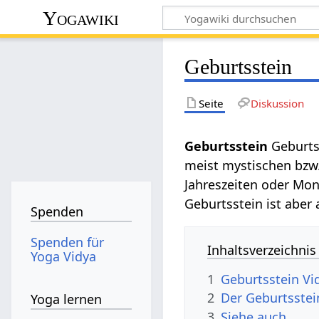
Yogawiki
Geburtsstein
Seite
Diskussion
Geburtsstein‏‎
Geburts
meist mystischen bzw.
Jahreszeiten oder Mo
Geburtsstein ist aber
Spenden
Spenden für
Inhaltsverzeichnis
Yoga Vidya
1
Geburtsste
2
Yoga lernen
3
Siehe auch