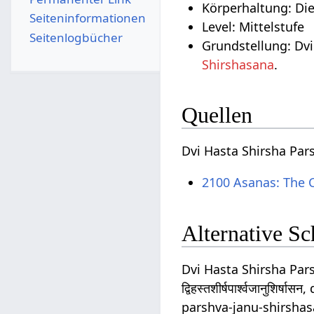
Körperhaltung: Di
Seiten­­informationen
Level: Mittelstufe
Seitenlogbücher
Grundstellung: Dvi
Shirshasana
.
Quellen
Dvi Hasta Shirsha Par
2100 Asanas: The 
Alternative S
Dvi Hasta Shirsha Par
द्विहस्तशीर्षपार्श्वजानु
parshva-janu-shirshasa