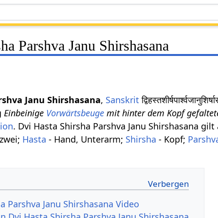
sha Parshva Janu Shirshasana
rshva Janu Shirshasana
,
Sanskrit
द्विहस्तशीर्षपार्श्वजा
g
Einbeinige
Vorwärtsbeuge
mit hinter dem Kopf gefalte
ion
. Dvi Hasta Shirsha Parshva Janu Shirshasana gilt
 zwei;
Hasta
- Hand, Unterarm;
Shirsha
- Kopf;
Parshv
ha Parshva Janu Shirshasana Video
von Dvi Hasta Shirsha Parshva Janu Shirshasana