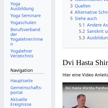
Yoga
3
Quellen
Ausbildung
4
Alternative Sch
Yoga Seminare
5
Siehe auch
Yogaschulen
5.1
Andere A
Berufsverband
5.2
Sanskrit 
der
5.3
Ausbildu
Yogalehrer/inne
n
Yogalehrer
Verzeichnis
Dvi Hasta Shi
Navigation
Hier eine Video Anlei
Hauptseite
Gemeinschafts­
Dvi Hasta Shirsha Parshv
portal
Aktuelle
Ereignisse