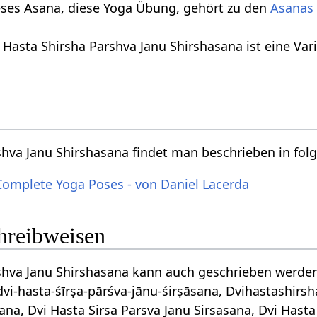
eses Asana, diese Yoga Übung, gehört zu den
Asanas 
 Hasta Shirsha Parshva Janu Shirshasana ist eine Var
shva Janu Shirshasana findet man beschrieben in fo
Complete Yoga Poses - von Daniel Lacerda
chreibweisen
shva Janu Shirshasana kann auch geschrieben werden
शिर्षासन, dvi-hasta-śīrṣa-pārśva-jānu-śirṣāsana, Dvihasta
na, Dvi Hasta Sirsa Parsva Janu Sirsasana, Dvi Hasta