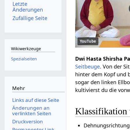
Letzte
Änderungen
Zufällige Seite
YouTube
Wikiwerkzeuge
Dwi Hasta Shirsha P
Spezialseiten
Seitbeuge
. Von der Si
hinter dem Kopf und b
sogar den linken Ellb
Mehr
kultivierst du die vor
Links auf diese Seite
Änderungen an
Klassifikation
verlinkten Seiten
Druckversion
Dehnungsrichtung:
Permanenter Link