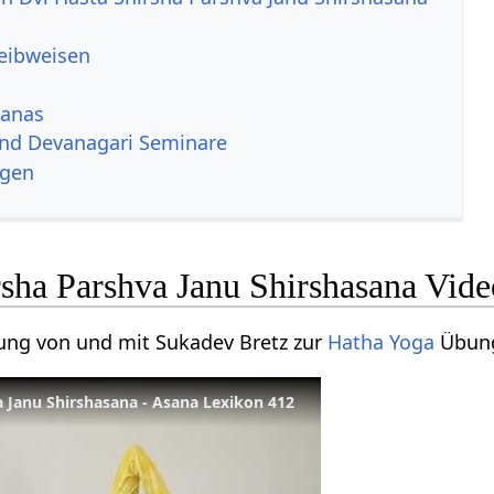
reibweisen
sanas
und Devanagari Seminare
ngen
rsha Parshva Janu Shirshasana Vide
tung von und mit Sukadev Bretz zur
Hatha Yoga
Übung
a Janu Shirshasana - Asana Lexikon 412