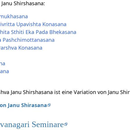
 Janu Shirshasana:
omukhasana
ivritta Upavishta Konasana
hita Sthiti Eka Pada Bhekasana
tta Pashchimottanasana
 Parshva Konasana
na
sana
hva Janu Shirshasana ist eine Variation von Janu Shi
von Janu Shirasana
evanagari Seminare