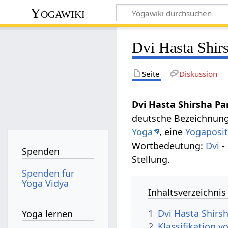
Yogawiki
Dvi Hasta Shir
Seite
Diskussion
Dvi Hasta Shirsha Pa
deutsche Bezeichnun
Yoga
, eine
Yogaposit
Wortbedeutung:
Dvi
-
Spenden
Stellung.
Spenden für
Yoga Vidya
Inhaltsverzeichnis
1
Dvi Hasta Shirs
Yoga lernen
2
Klassifikation 