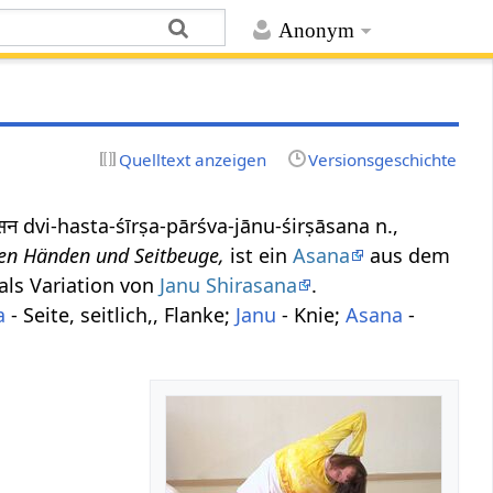
Anonym
Quelltext anzeigen
Versionsgeschichte
नुशिर्षासन dvi-hasta-śīrṣa-pārśva-jānu-śirṣāsana n.,
ten Händen und Seitbeuge,
ist ein
Asana
aus dem
 als Variation von
Janu Shirasana
.
a
- Seite, seitlich,, Flanke;
Janu
- Knie;
Asana
-