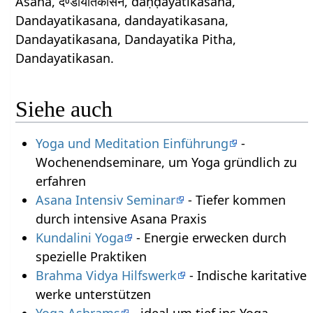
Asana, दण्डायतिकासन, daṇḍāyatikāsana,
Dandayatikasana, dandayatikasana,
Dandayatikasana, Dandayatika Pitha,
Dandayatikasan.
Siehe auch
Yoga und Meditation Einführung
-
Wochenendseminare, um Yoga gründlich zu
erfahren
Asana Intensiv Seminar
- Tiefer kommen
durch intensive Asana Praxis
Kundalini Yoga
- Energie erwecken durch
spezielle Praktiken
Brahma Vidya Hilfswerk
- Indische karitative
werke unterstützen
Yoga Ashrams
- ideal um tief ins Yoga