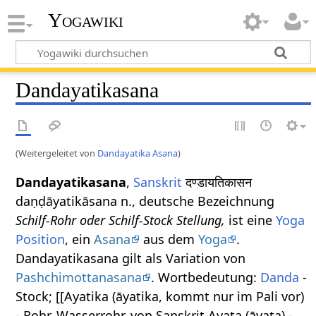
Yogawiki
Dandayatikasana
(Weitergeleitet von
Dandayatika Asana
)
Dandayatikasana
,
Sanskrit
दण्डायतिकासन
daṇḍāyatikāsana n., deutsche Bezeichnung
Schilf-Rohr oder Schilf-Stock Stellung,
ist eine
Yoga
Position
, ein
Asana
aus dem
Yoga
.
Dandayatikasana gilt als Variation von
Pashchimottanasana
. Wortbedeutung:
Danda
-
Stock; [[Ayatika (āyatika, kommt nur im Pali vor)
- Rohr, Wasserrohr, von Sanskrit Ayata (āyata) -