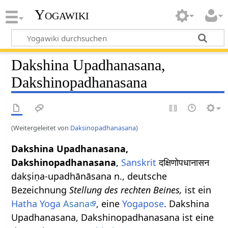
Yogawiki
Dakshina Upadhanasana,
Dakshinopadhanasana
(Weitergeleitet von
Daksinopadhanasana
)
Dakshina Upadhanasana,
Dakshinopadhanasana
,
Sanskrit
दक्षिणोपधानासन
dakṣiṇa-upadhānāsana n., deutsche
Bezeichnung
Stellung des rechten Beines,
ist ein
Hatha Yoga
Asana
, eine
Yogapose
. Dakshina
Upadhanasana, Dakshinopadhanasana ist eine