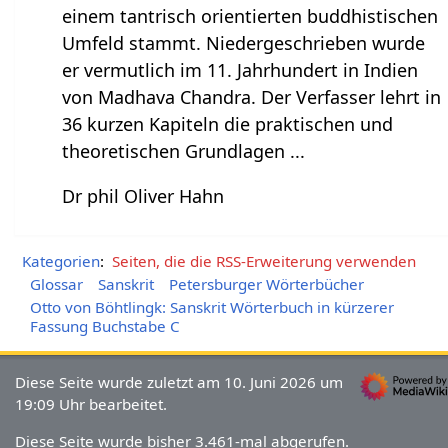
einem tantrisch orientierten buddhistischen
Umfeld stammt. Niedergeschrieben wurde
er vermutlich im 11. Jahrhundert in Indien
von Madhava Chandra. Der Verfasser lehrt in
36 kurzen Kapiteln die praktischen und
theoretischen Grundlagen ...
Dr phil Oliver Hahn
Kategorien
:
Seiten, die die RSS-Erweiterung verwenden
Glossar
Sanskrit
Petersburger Wörterbücher
Otto von Böhtlingk: Sanskrit Wörterbuch in kürzerer
Fassung Buchstabe C
Diese Seite wurde zuletzt am 10. Juni 2026 um
19:09 Uhr bearbeitet.
Diese Seite wurde bisher 3.461-mal abgerufen.