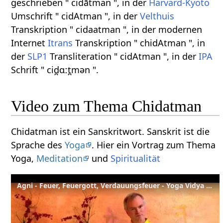
geschrieben " cidātman ", in der
Harvard-Kyoto
Umschrift " cidAtman ", in der
Velthuis
Transkription " cidaatman ", in der modernen
Internet
Itrans
Transkription " chidAtman ", in
der
SLP1
Transliteration " cidAtman ", in der
IPA
Schrift " cid̪ɑːt̪mən ".
Video zum Thema Chidatman
Chidatman ist ein Sanskritwort. Sanskrit ist die
Sprache des
Yoga
. Hier ein Vortrag zum Thema
Yoga,
Meditation
und
Spiritualität
Agni - Feuer, Feuergott, Verdauungsfeuer - Yoga Vidya Sanskrit Lexikon