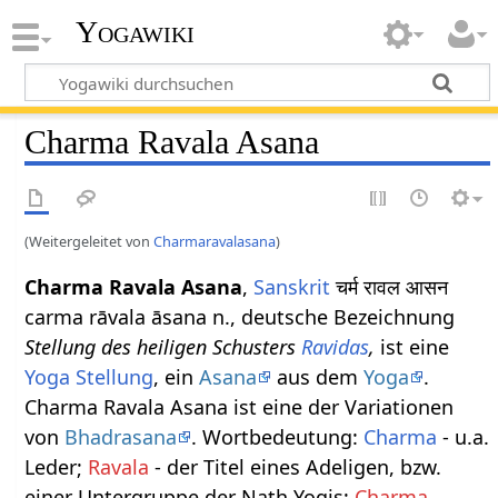
Yogawiki
Charma Ravala Asana
(Weitergeleitet von
Charmaravalasana
)
Charma Ravala Asana
,
Sanskrit
चर्म रावल आसन
carma rāvala āsana n., deutsche Bezeichnung
Stellung des heiligen Schusters
Ravidas
,
ist eine
Yoga Stellung
, ein
Asana
aus dem
Yoga
.
Charma Ravala Asana ist eine der Variationen
von
Bhadrasana
. Wortbedeutung:
Charma
- u.a.
Leder;
Ravala
- der Titel eines Adeligen, bzw.
einer Untergruppe der Nath Yogis;
Charma