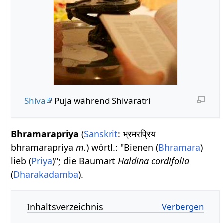
Shiva
Puja während Shivaratri
Bhramarapriya
(
Sanskrit
: भ्रमरप्रिय
bhramarapriya
m.
) wörtl.: "Bienen (
Bhramara
)
lieb (
Priya
)"; die Baumart
Haldina cordifolia
(
Dharakadamba
).
Inhaltsverzeichnis