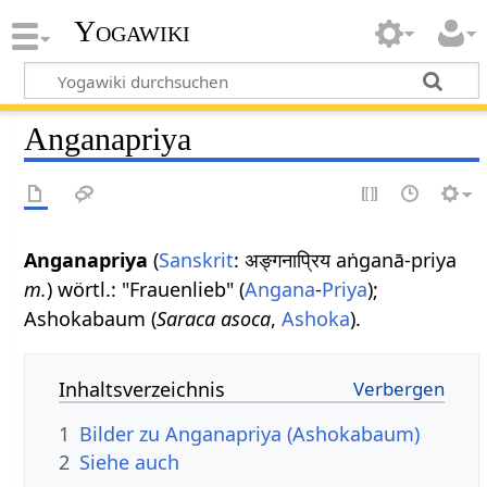
Yogawiki
Anganapriya
Anganapriya
(
Sanskrit
: अङ्गनाप्रिय aṅganā-priya
m.
) wörtl.: "Frauenlieb" (
Angana
-
Priya
);
Ashokabaum (
Saraca asoca
,
Ashoka
).
Inhaltsverzeichnis
1
Bilder zu Anganapriya (Ashokabaum)
2
Siehe auch