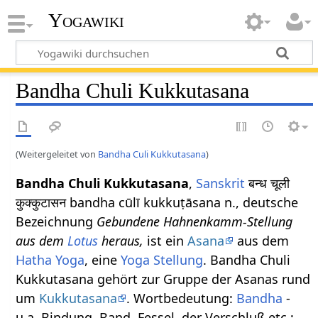
Yogawiki
Bandha Chuli Kukkutasana
(Weitergeleitet von
Bandha Culi Kukkutasana
)
Bandha Chuli Kukkutasana
,
Sanskrit
बन्ध चूली
कुक्कुटासन bandha cūlī kukkuṭāsana n., deutsche
Bezeichnung
Gebundene Hahnenkamm-Stellung
aus dem
Lotus
heraus,
ist ein
Asana
aus dem
Hatha Yoga
, eine
Yoga Stellung
. Bandha Chuli
Kukkutasana gehört zur Gruppe der Asanas rund
um
Kukkutasana
. Wortbedeutung:
Bandha
-
u.a. Bindung, Band, Fessel, der Verschluß etc.;