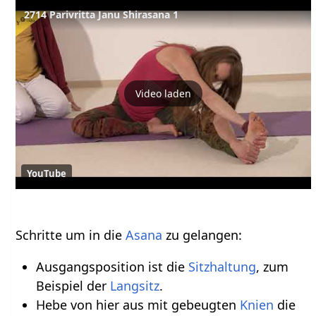
2714 Parivritta Janu Shirasana 1
Video laden
YouTube
Schritte um in die
Asana
zu gelangen:
Ausgangsposition ist die
Sitzhaltung
, zum
Beispiel der
Langsitz
.
Hebe von hier aus mit gebeugten
Knien
die