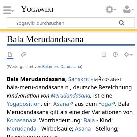
Yogawiki
Bala Merudandasana
(Weitergeleitet von
Balameru Dandasana
)
Bala Merudandasana
,
Sanskrit
बालमेरुदण्डासन
bāla-meru-daṇḍāsana n., deutsche Bezeichnung
Kindvariation von
Merudandasana
,
ist eine
Yogaposition
, ein
Asana
aus dem
Yoga
. Bala
Merudandasana gilt als eine der Variationen von
Konasana
. Wortbedeutung:
Bala
- Kind;
Merudanda
- Wirbelsäule;
Asana
- Stellung;
Bezeichnung unklar.